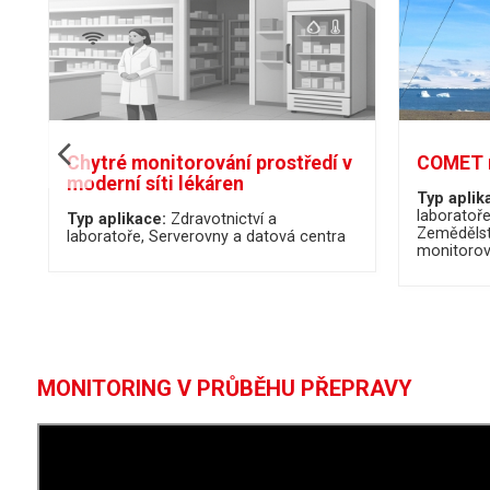
Chytré monitorování prostředí v
COMET m
moderní síti lékáren
Typ aplik
laboratoř
Typ aplikace:
Zdravotnictví a
Zemědělst
laboratoře
Serverovny a datová centra
monitorov
MONITORING V PRŮBĚHU PŘEPRAVY