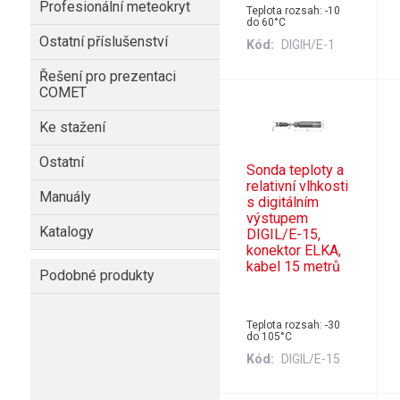
Profesionální meteokryt
Teplota rozsah: -10
do 60°C
Ostatní příslušenství
Kód
DIGIH/E-1
Řešení pro prezentaci
COMET
Ke stažení
Ostatní
Sonda teploty a
relativní vlhkosti
Manuály
s digitálním
výstupem
Katalogy
DIGIL/E-15,
konektor ELKA,
kabel 15 metrů
Podobné produkty
Teplota rozsah: -30
do 105°C
Kód
DIGIL/E-15