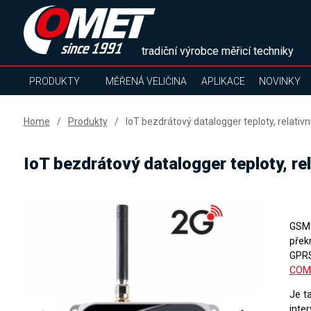
tradiční výrobce měřicí techniky
PRODUKTY
MĚŘENÁ VELIČINA
APLIKACE
NOVINKY
Home
Produkty
IoT bezdrátový datalogger teploty, relati
IoT bezdrátový datalogger teploty, r
GSM 
přek
GPRS
COM
Je t
inter