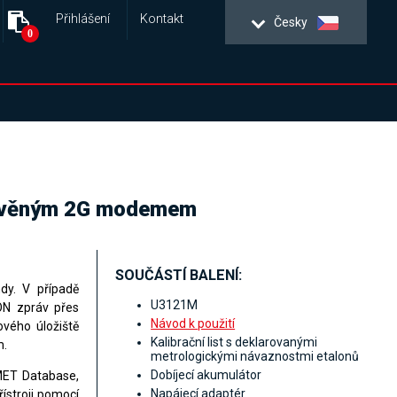
Přihlášení
Kontakt
Česky
0
estavěným 2G modemem
SOUČÁSTÍ BALENÍ:
dy. V případě
U3121M
ON zpráv přes
Návod k použití
vého úložiště
Kalibrační list s deklarovanými
m
.
metrologickými návaznostmi etalonů
Dobíjecí akumulátor
MET Database,
Napájecí adaptér
řístroji pomocí