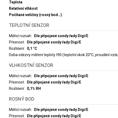
Teplota
Relativní vlhkost
Počítané veličiny (rosný bod…)
TEPLOTNÍ SENZOR
Měřicí rozsah
Dle připojené sondy řady Digi/E
Přesnost
Dle připojené sondy řady Digi/E
Rozlišení
0,1 °C
Doba odezvy měření teploty t90 (teplotní skok 20°C, proudění vz
VLHKOSTNÍ SENZOR
Měřicí rozsah
Dle připojené sondy řady Digi/E
Přesnost
Dle připojené sondy řady Digi/E
Rozlišení
0,1% RH
ROSNÝ BOD
Měřicí rozsah
Dle připojené sondy řady Digi/E
Přesnost
Dle připojené sondy řady Digi/E