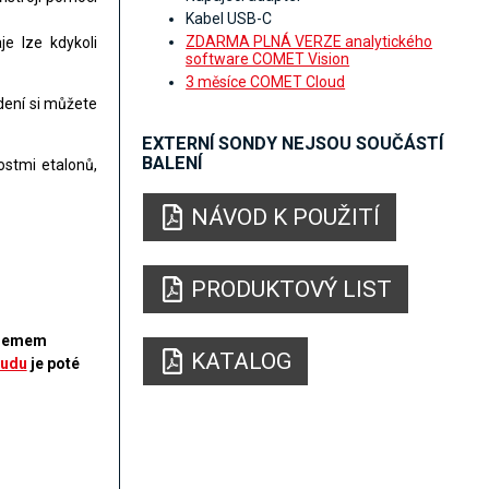
Kabel USB-C
ZDARMA PLNÁ VERZE analytického
e lze kdykoli
software COMET Vision
3 měsíce COMET Cloud
edení si můžete
EXTERNÍ SONDY NEJSOU SOUČÁSTÍ
BALENÍ
stmi etalonů,
NÁVOD K POUŽITÍ
PRODUKTOVÝ LIST
odemem
KATALOG
udu
je poté