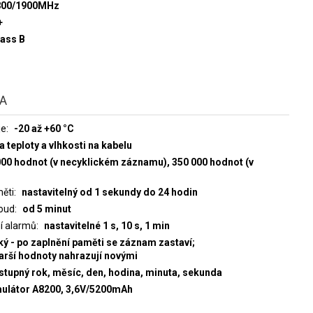
800/1900MHz
+
lass B
TA
je
-20 až +60 °C
teploty a vlhkosti na kabelu
000 hodnot (v necyklickém záznamu), 350 000 hodnot (v
měti
nastavitelný od 1 sekundy do 24 hodin
oud
od 5 minut
í alarmů
nastavitelné 1 s, 10 s, 1 min
ký - po zaplnění paměti se záznam zastaví;
tarší hodnoty nahrazují novými
estupný rok, měsíc, den, hodina, minuta, sekunda
umulátor A8200, 3,6V/5200mAh