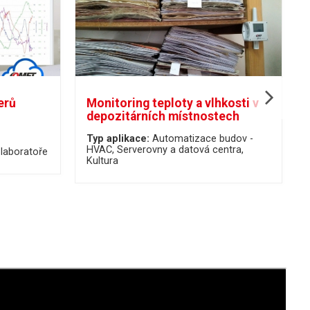
erů
Monitoring teploty a vlhkosti v
depozitárních místnostech
Typ aplikace:
Automatizace budov -
HVAC
Serverovny a datová centra
 laboratoře
Kultura