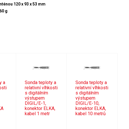
anténou 120 x 93 x 53 mm
60 g
y a
Sonda teploty a
Sonda teploty a
osti
relativní vlhkosti
relativní vlhkosti
s digitálním
s digitálním
výstupem
výstupem
DIGIL/E-1,
DIGIL/E-10,
KA
konektor ELKA,
konektor ELKA,
kabel 1 metr
kabel 10 metrů