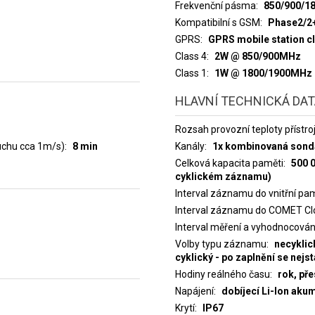
Frekvenční pásma
850/900/1
Kompatibilní s GSM
Phase2/2
GPRS
GPRS mobile station c
Class 4
2W @ 850/900MHz
Class 1
1W @ 1800/1900MHz
HLAVNÍ TECHNICKÁ DA
Rozsah provozní teploty přístro
duchu cca 1m/s)
8 min
Kanály
1x kombinovaná sonda 
Celková kapacita paměti
500 
cyklickém záznamu)
Interval záznamu do vnitřní pa
Interval záznamu do COMET Cl
Interval měření a vyhodnocován
Volby typu záznamu
necyklic
cyklický - po zaplnění se nejs
Hodiny reálného času
rok, př
Napájení
dobíjecí Li-Ion ak
Krytí
IP67