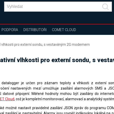
PODPORA
DISTRIBUTOŘI
COMET CLOUD
vní vlhkosti pro externí sondu, s vestavěným 2G modemem
elativní vlhkosti pro externí sondu, s v
datalogger je určen pro záznam teploty a vlhkosti z externí son
ročení nastavených mezí umožňuje zasílání alarmových SMS a JS
 datové připojení. Měřené hodnoty mohou být zasílány do interneto
ET Cloud
, což je kompletní monitorovací, alarmovací a analytický systé
aké možné nastavit pravidelné zasílání JSON zpráv do programu CO
val zasílání je nastavitelný. Alarmy jsou rovněž indikovány lokálně na p