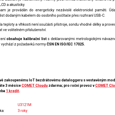
LCD a akusticky.
am je prováděn do energeticky nezávislé elektronické paměti. Údaj
ést dodaným kabelem do osobního počítače přes rozhraní USB-C.
a teploty a vlhkosti není součásti přístroje, sondu vhodné délky a prov
t ve volitelném příslušenství.
zení
obsahuje kalibrační list
s deklarovanými metrologickými návazno
ý vychází z požadavků normy
ČSN EN ISO/IEC 17025.
vě zakoupenému IoT bezdrátovému dataloggeru s vestavěným m
áte 3 měsíce
COMET Cloudu
zdarma; pro roční provoz v
COMET Clo
eba
1 kredit
.
U3121M
ka
3 roky