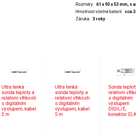
Rozměry
61 x 93 x 53 mm, s 
Hmotnost včetně baterií
cca 2
Záruka
3 roky
Ultra tenká
Ultra tenká
Sonda teplot
sonda teploty a
sonda teploty a
relativní vlhk
relativní vlhkosti
relativní vlhkosti
s digitálním
s digitálním
s digitálním
výstupem
výstupem, kabel
výstupem, kabel
DIGIL/E,
2 m
5 m
konektor EL