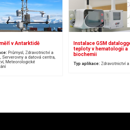
ěří v Antarktidě
Instalace GSM datalogg
teploty v hematologii a
ace:
Průmysl
Zdravotnictví a
biochemii
e
Serverovny a datová centra
ví
Meteorologické
Typ aplikace:
Zdravotnictví a
ání