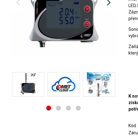
LED, 
Zázn
přen
Sond
vybra
Zaří
kter
K no
získ
potř
Kód
Záru