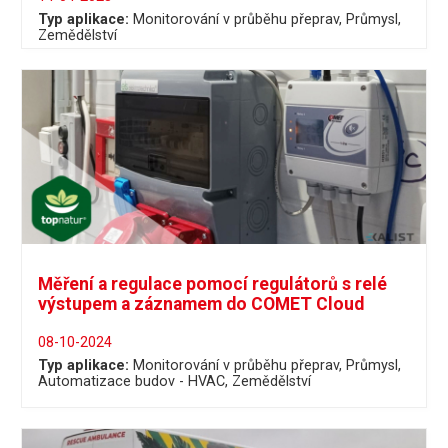
Typ aplikace:
Monitorování v průběhu přeprav
Průmysl
Zemědělství
Měření a regulace pomocí regulátorů s relé
výstupem a záznamem do COMET Cloud
08-10-2024
Typ aplikace:
Monitorování v průběhu přeprav
Průmysl
Automatizace budov - HVAC
Zemědělství