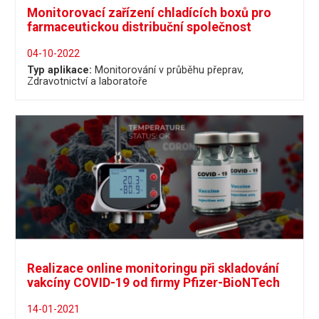
Monitorovací zařízení chladících boxů pro
farmaceutickou distribuční společnost
04-10-2022
Typ aplikace:
Monitorování v průběhu přeprav
Zdravotnictví a laboratoře
Realizace online monitoringu při skladování
vakcíny COVID-19 od firmy Pfizer-BioNTech
14-01-2021