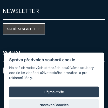
NEWSLETTER
ODEBÍRAT NEWSLETTER
SOCIAL
Správa předvoleb souborů cookie
Na našich webových stránkách používáme soubory
cookie ke zlepšení uživatelského prostředí a pro
reklamní účely.
Přijmout vše
© Copyright 2026 COMET SYSTEM, s.r.o. | Webdesign
Nastavení cookies
by
Spaneco