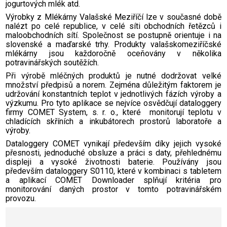
jogurtových mlék atd.
Výrobky z Mlékárny Valašské Meziříčí lze v současné době
nalézt po celé republice, v celé síti obchodních řetězců i
maloobchodních sítí. Společnost se postupně orientuje i na
slovenské a maďarské trhy. Produkty valašskomeziříčské
mlékárny jsou každoročně oceňovány v několika
potravinářských soutěžích.
Při výrobě mléčných produktů je nutné dodržovat velké
množství předpisů a norem. Zejména důležitým faktorem je
udržování konstantních teplot v jednotlivých fázích výroby a
výzkumu. Pro tyto aplikace se nejvíce osvědčují dataloggery
firmy COMET System, s. r. o., které monitorují teplotu v
chladících skříních a inkubátorech prostorů laboratoře a
výroby.
Dataloggery COMET vynikají především díky jejich vysoké
přesnosti, jednoduché obsluze a práci s daty, přehlednému
displeji a vysoké životnosti baterie. Používány jsou
především dataloggery S0110, které v kombinaci s tabletem
a aplikací COMET Downloader splňují kritéria pro
monitorování daných prostor v tomto potravinářském
provozu.