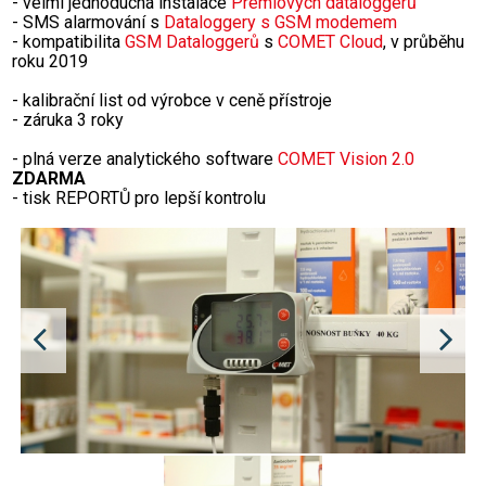
- velmi jednoduchá instalace
Prémiových dataloggerů
- SMS alarmování s
Dataloggery s GSM modemem
- kompatibilita
GSM Dataloggerů
s
COMET Cloud
, v průběhu
roku 2019
- kalibrační list od výrobce v ceně přístroje
- záruka 3 roky
- plná verze analytického software
COMET Vision 2.0
ZDARMA
- tisk REPORTŮ pro lepší kontrolu