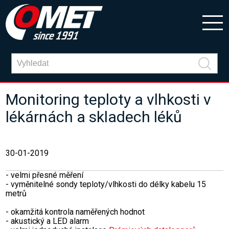
Monitoring teploty a vlhkosti v
lékárnách a skladech léků
30-01-2019
- velmi přesné měření
- vyměnitelné sondy teploty/vlhkosti do délky kabelu 15
metrů
- okamžitá kontrola naměřených hodnot
- akustický a LED alarm