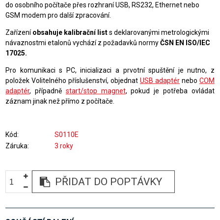
do osobního počítače přes rozhraní USB, RS232, Ethernet nebo
GSM modem pro další zpracování.
Zařízení
obsahuje kalibrační list
s deklarovanými metrologickými
návaznostmi etalonů vychází z požadavků normy
ČSN EN ISO/IEC
17025.
Pro komunikaci s PC, inicializaci a prvotní spuštění je nutno, z
položek Volitelného příslušenství, objednat
USB adaptér
nebo
COM
adaptér
, případně
start/stop magnet
, pokud je potřeba ovládat
záznam jinak než přímo z počítače.
Kód
S0110E
Záruka
3 roky
PŘIDAT DO POPTÁVKY