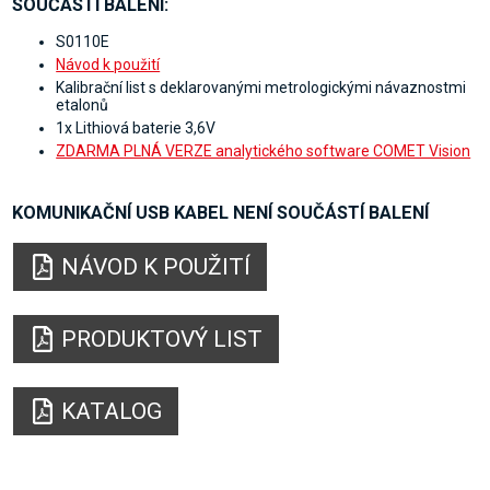
SOUČÁSTÍ BALENÍ:
S0110E
Návod k použití
Kalibrační list s deklarovanými metrologickými návaznostmi
etalonů
1x Lithiová baterie 3,6V
ZDARMA PLNÁ VERZE analytického software COMET Vision
KOMUNIKAČNÍ USB KABEL NENÍ SOUČÁSTÍ BALENÍ
NÁVOD K POUŽITÍ
PRODUKTOVÝ LIST
KATALOG