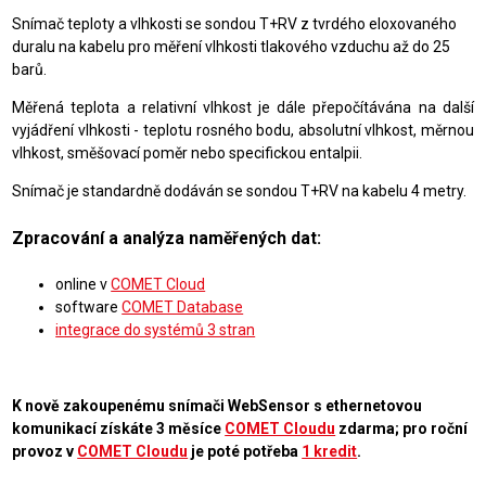
Snímač teploty a vlhkosti se sondou T+RV z tvrdého eloxovaného
duralu na kabelu pro měření vlhkosti tlakového vzduchu až do 25
barů.
Měřená teplota a relativní vlhkost je dále přepočítávána na další
vyjádření vlhkosti - teplotu rosného bodu, absolutní vlhkost, měrnou
vlhkost, směšovací poměr nebo specifickou entalpii.
Snímač je standardně dodáván se sondou T+RV na kabelu 4 metry.
Zpracování a analýza naměřených dat:
online v
COMET Cloud
software
COMET Database
integrace do systémů 3 stran
K nově zakoupenému snímači WebSensor s ethernetovou
komunikací získáte 3 měsíce
COMET Cloudu
zdarma; pro roční
provoz v
COMET Cloudu
je poté potřeba
1 kredit
.