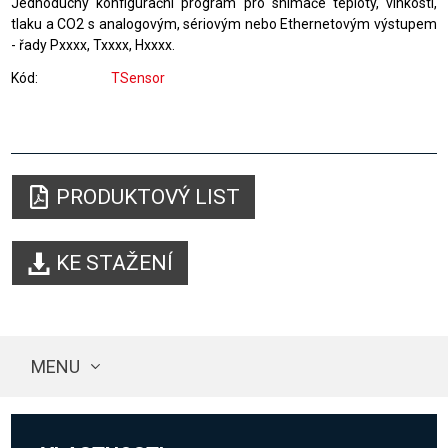
Jednoduchý konfigurační program pro snímače teploty, vlhkosti,
tlaku a CO2 s analogovým, sériovým nebo Ethernetovým výstupem
- řady Pxxxx, Txxxx, Hxxxx.
Kód
TSensor
PRODUKTOVÝ LIST
KE STAŽENÍ
MENU