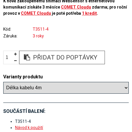
K nově zakoupenému snímači WebSensor s ethernetovou
komunikací získáte 3 měsíce
COMET Cloudu
zdarma; pro roční
provoz v
COMET Cloudu
je poté potřeba
1 kredit
.
Kód
T3511-4
Záruka
3 roky
PŘIDAT DO POPTÁVKY
Varianty produktu
SOUČÁSTÍ BALENÍ:
T3511-4
Návod k použití