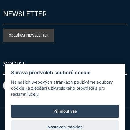
NEWSLETTER
ODEBÍRAT NEWSLETTER
SOCIAL
Správa předvoleb souborů cookie
Na našich webových stránkách používáme soubory
cookie ke zlepšení uživatelského prostředí a pro
reklamní účely.
Přijmout vše
© Copyright 2026 COMET SYSTEM, s.r.o. | Webdesign
Nastavení cookies
by
Spaneco