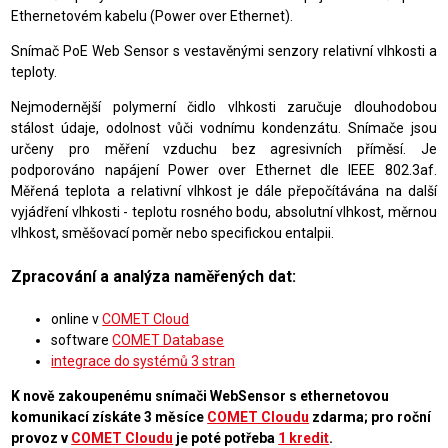
Ethernetovém kabelu (Power over Ethernet).
Snímač PoE Web Sensor s vestavěnými senzory relativní vlhkosti a
teploty.
Nejmodernější polymerní čidlo vlhkosti zaručuje dlouhodobou
stálost údaje, odolnost vůči vodnímu kondenzátu. Snímače jsou
určeny pro měření vzduchu bez agresivních příměsí. Je
podporováno napájení Power over Ethernet dle IEEE 802.3af.
Měřená teplota a relativní vlhkost je dále přepočítávána na další
vyjádření vlhkosti - teplotu rosného bodu, absolutní vlhkost, měrnou
vlhkost, směšovací poměr nebo specifickou entalpii.
Zpracování a analýza naměřených dat:
online v
COMET Cloud
software
COMET Database
integrace do systémů 3 stran
K nově zakoupenému snímači WebSensor s ethernetovou
komunikací získáte 3 měsíce
COMET Cloudu
zdarma; pro roční
provoz v
COMET Cloudu
je poté potřeba
1 kredit
.