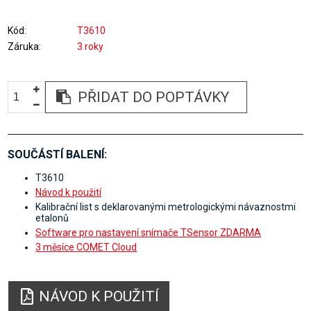
Kód
T3610
Záruka
3 roky
PŘIDAT DO POPTÁVKY
SOUČÁSTÍ BALENÍ:
T3610
Návod k použití
Kalibrační list s deklarovanými metrologickými návaznostmi
etalonů
Software pro nastavení snímače TSensor ZDARMA
3 měsíce COMET Cloud
NÁVOD K POUŽITÍ