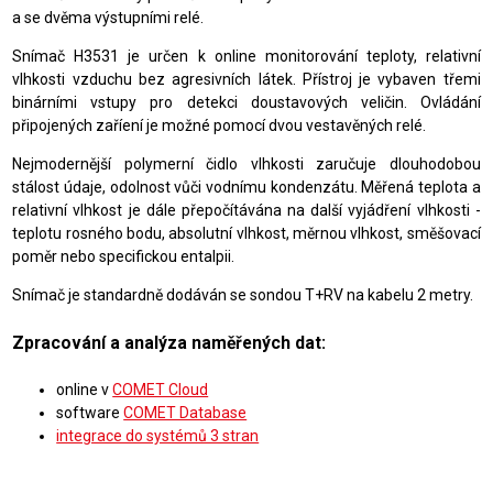
a se dvěma výstupními relé.
Snímač H3531 je určen k online monitorování teploty, relativní
vlhkosti vzduchu bez agresivních látek. Přístroj je vybaven třemi
binárními vstupy pro detekci doustavových veličin. Ovládání
připojených zaříení je možné pomocí dvou vestavěných relé.
Nejmodernější polymerní čidlo vlhkosti zaručuje dlouhodobou
stálost údaje, odolnost vůči vodnímu kondenzátu. Měřená teplota a
relativní vlhkost je dále přepočítávána na další vyjádření vlhkosti -
teplotu rosného bodu, absolutní vlhkost, měrnou vlhkost, směšovací
poměr nebo specifickou entalpii.
Snímač je standardně dodáván se sondou T+RV na kabelu 2 metry.
Zpracování a analýza naměřených dat:
online v
COMET Cloud
software
COMET Database
integrace do systémů 3 stran