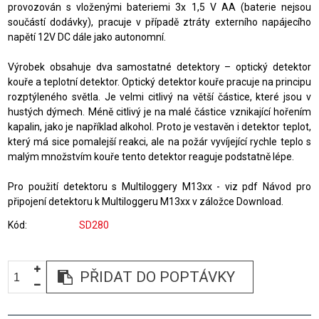
provozován s vloženými bateriemi 3x 1,5 V AA (baterie nejsou
součástí dodávky), pracuje v případě ztráty externího napájecího
napětí 12V DC dále jako autonomní.
Výrobek obsahuje dva samostatné detektory – optický detektor
kouře a teplotní detektor. Optický detektor kouře pracuje na principu
rozptýleného světla. Je velmi citlivý na větší částice, které jsou v
hustých dýmech. Méně citlivý je na malé částice vznikající hořením
kapalin, jako je například alkohol. Proto je vestavěn i detektor teplot,
který má sice pomalejší reakci, ale na požár vyvíjející rychle teplo s
malým množstvím kouře tento detektor reaguje podstatně lépe.
Pro použití detektoru s Multiloggery M13xx - viz pdf Návod pro
připojení detektoru k Multiloggeru M13xx v záložce Download.
Kód
SD280
PŘIDAT DO POPTÁVKY