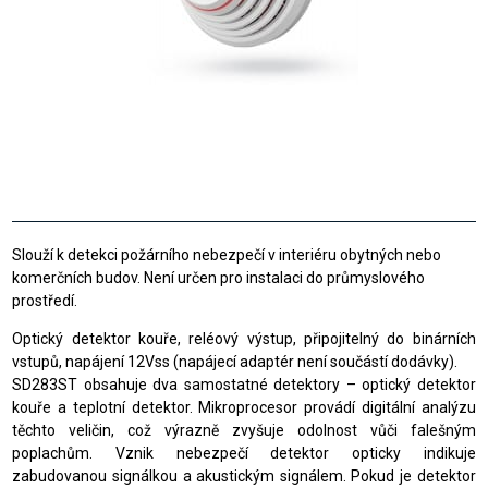
Slouží k detekci požárního nebezpečí v interiéru obytných nebo
komerčních budov. Není určen pro instalaci do průmyslového
prostředí.
Optický detektor kouře, reléový výstup, připojitelný do binárních
vstupů, napájení 12Vss (napájecí adaptér není součástí dodávky).
SD283ST obsahuje dva samostatné detektory – optický detektor
kouře a teplotní detektor. Mikroprocesor provádí digitální analýzu
těchto veličin, což výrazně zvyšuje odolnost vůči falešným
poplachům. Vznik nebezpečí detektor opticky indikuje
zabudovanou signálkou a akustickým signálem. Pokud je detektor