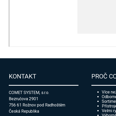
KONTAKT
PROČ C
Více ne
COMET SYSTEM, s.r.o.
Odborné
Bezručova 2901
Sortime
756 61 Rožnov pod Radhoštěm
Přístroj
Velmi r
Česká Republika
Výborná