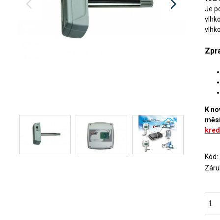
Je p
vlhko
vlhk
Zpr
K no
měs
kred
Kód
Záru