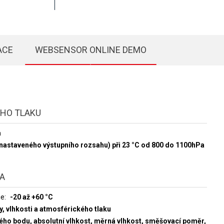
ACE
WEBSENSOR ONLINE DEMO
HO TLAKU
a
 nastaveného výstupního rozsahu) při 23 °C od 800 do 1100hPa
TA
je
-20 až +60 °C
y, vlhkosti a atmosférického tlaku
ého bodu, absolutní vlhkost, měrná vlhkost, směšovací poměr,