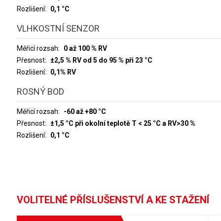
Rozlišení
0,1 °C
VLHKOSTNÍ SENZOR
Měřicí rozsah
0 až 100 % RV
Přesnost
±2,5 % RV od 5 do 95 % při 23 °C
Rozlišení
0,1% RV
ROSNÝ BOD
Měřicí rozsah
-60 až +80 °C
Přesnost
±1,5 °C při okolní teplotě T < 25 °C a RV>30 %
Rozlišení
0,1 °C
VOLITELNÉ PŘÍSLUŠENSTVÍ A KE STAŽENÍ