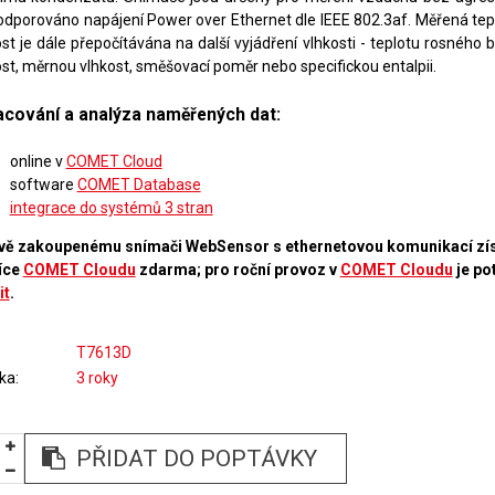
odporováno napájení Power over Ethernet dle IEEE 802.3af. Měřená teplo
st je dále přepočítávána na další vyjádření vlhkosti - teplotu rosného 
ost, měrnou vlhkost, směšovací poměr nebo specifickou entalpii.
acování a analýza naměřených dat:
online v
COMET Cloud
software
COMET Database
integrace do systémů 3 stran
vě zakoupenému snímači WebSensor s ethernetovou komunikací zís
íce
COMET Cloudu
zdarma; pro roční provoz v
COMET Cloudu
je po
it
.
T7613D
ka
3 roky
PŘIDAT DO POPTÁVKY