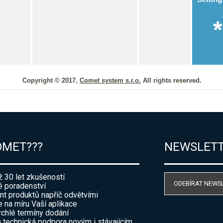
OMET???
NEWSLET
ž 30 let zkušeností
ODEBÍRAT NEWS
 poradenství
nt produktů napříč odvětvími
e na míru Vaší aplikace
ychlé termíny dodání
 technická podpora novým i stávajícím