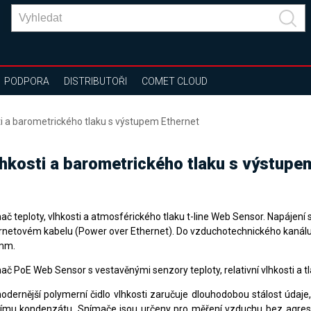
PODPORA
DISTRIBUTOŘI
COMET CLOUD
ti a barometrického tlaku s výstupem Ethernet
lhkosti a barometrického tlaku s výstupe
ač teploty, vlhkosti a atmosférického tlaku t-line Web Sensor. Napájení
rnetovém kabelu (Power over Ethernet). Do vzduchotechnického kanálu
mm.
ač PoE Web Sensor s vestavěnými senzory teploty, relativní vlhkosti a tl
odernější polymerní čidlo vlhkosti zaručuje dlouhodobou stálost údaje,
ímu kondenzátu. Snímače jsou určeny pro měření vzduchu bez agresi