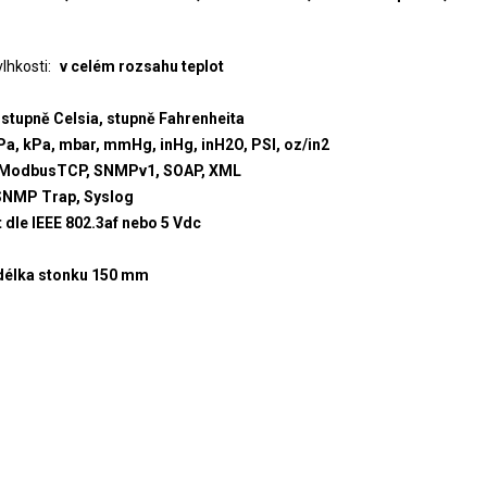
lhkosti
v celém rozsahu teplot
stupně Celsia, stupně Fahrenheita
Pa, kPa, mbar, mmHg, inHg, inH2O, PSI, oz/in2
ModbusTCP, SNMPv1, SOAP, XML
 SNMP Trap, Syslog
 dle IEEE 802.3af nebo 5 Vdc
 délka stonku 150 mm