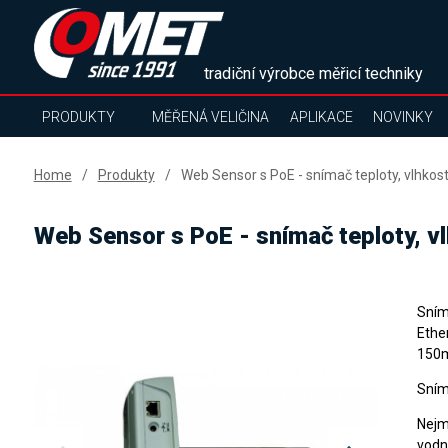
tradiční výrobce měřicí techniky
PRODUKTY
MĚŘENÁ VELIČINA
APLIKACE
NOVINKY
Home
Produkty
Web Sensor s PoE - snímač teploty, vlhkos
Web Sensor s PoE - snímač teploty, v
Sním
Ethe
150
Sním
Nejm
vodn