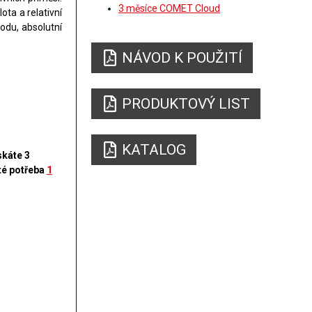
3 měsíce COMET Cloud
ta a relativní
bodu, absolutní
NÁVOD K POUŽITÍ
PRODUKTOVÝ LIST
KATALOG
káte 3
té potřeba
1