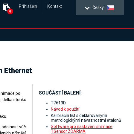
Přihlášení
Kontakt
Česky
0
m Ethernet
SOUČÁSTÍ BALENÍ:
 snímače po
, délka stonku
T7613D
Návod k použití
Kalibrační list s deklarovanými
aku.
metrologickými návaznostmi etalonů
Software pro nastavení snímače
 odolnost vůči
TSensor ZDARMA
vních příměsí.