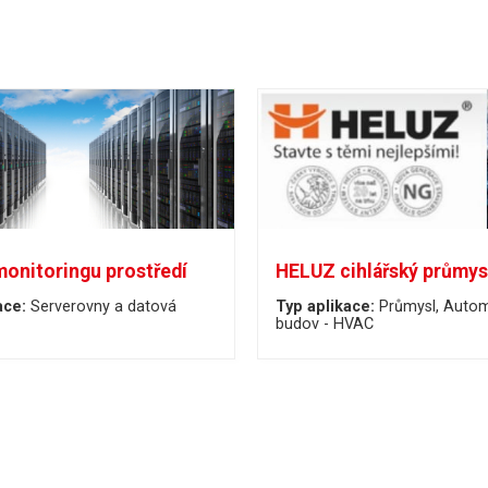
monitoringu prostředí
HELUZ cihlářský průmysl
ace:
Serverovny a datová
Typ aplikace:
Průmysl
Autom
budov - HVAC