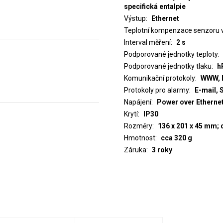
specifická entalpie
Výstup
Ethernet
Teplotní kompenzace senzoru v
Interval měření
2 s
Podporované jednotky teploty
Podporované jednotky tlaku
h
Komunikační protokoly
WWW, 
Protokoly pro alarmy
E-mail,
Napájení
Power over Ethernet
Krytí
IP30
Rozměry
136 x 201 x 45 mm;
Hmotnost
cca 320 g
Záruka
3 roky