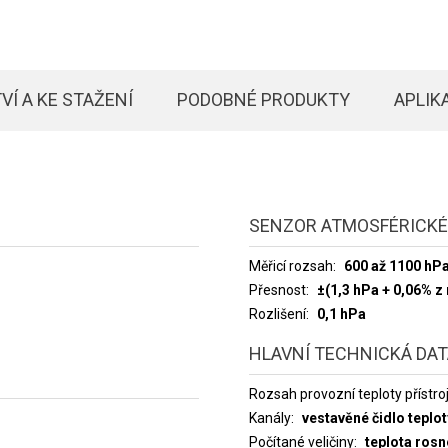
VÍ A KE STAŽENÍ
PODOBNÉ PRODUKTY
APLIK
SENZOR ATMOSFÉRICKÉ
Měřicí rozsah
600 až 1100 hP
Přesnost
±(1,3 hPa + 0,06% z
Rozlišení
0,1 hPa
HLAVNÍ TECHNICKÁ DA
Rozsah provozní teploty přístro
Kanály
vestavěné čidlo teplot
Počítané veličiny
teplota rosn