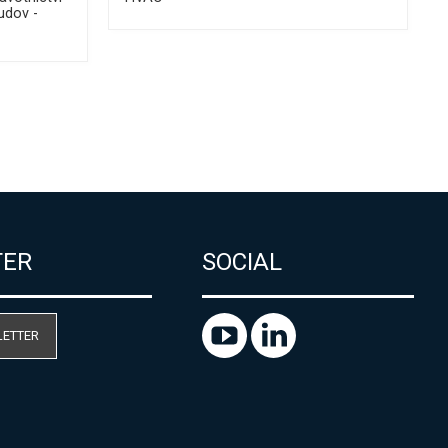
udov -
TER
SOCIAL
LETTER