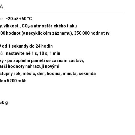
TA
je
-20 až +60 °C
y, vlhkosti, CO
a atmosférického tlaku
2
000 hodnot (v necyklickém záznamu), 350 000 hodnot (v
ý od 1 sekundy do 24 hodin
mů
nastavitelné 1 s, 10 s, 1 min
ký - po zaplnění paměti se záznam zastaví;
tarší hodnoty nahrazují novými
estupný rok, měsíc, den, hodina, minuta, sekunda
Ion 5200 mAh
50 g