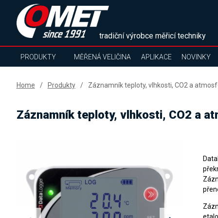
tradiční výrobce měřicí techniky
PRODUKTY
MĚŘENÁ VELIČINA
APLIKACE
NOVINKY
Home
Produkty
Záznamník teploty, vlhkosti, CO2 a atmosf
Záznamník teploty, vlhkosti, CO2 a at
Data
přek
Zázn
přen
Záz
etal