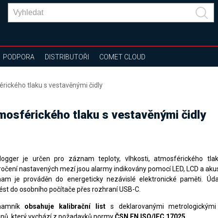
PODPORA
DISTRIBUTOŘI
COMET CLOUD
érického tlaku s vestavěnými čidly
mosférického tlaku s vestavěnými čidly
logger je určen pro záznam teploty, vlhkosti, atmosférického tla
ročení nastavených mezí jsou alarmy indikovány pomocí LED, LCD a akus
am je prováděn do energeticky nezávislé elektronické paměti. Údaj
ést do osobního počítače přes rozhraní USB-C.
namník
obsahuje kalibrační list
s deklarovanými metrologickými
onů, který vychází z požadavků normy
ČSN EN ISO/IEC 17025.