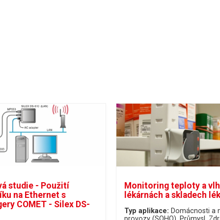
á studie - Použití
Monitoring teploty a vlh
ku na Ethernet s
lékárnách a skladech lé
gery COMET - Silex DS-
Typ aplikace:
Domácnosti a 
provozy (SOHO)
Průmysl
Zdr