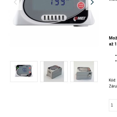
Mož
až 1
Kód
Záru