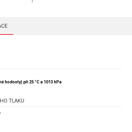
ACE
é hodnoty) při 25 °C a 1013 hPa
HO TLAKU
a