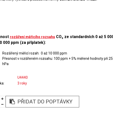
nost
CO₂ ze standardních 0 až 5 00
rozšíření měřicího rozsahu
0 000 ppm (za příplatek):
Rozšířený měřicí rozah: 0 až 10 000 ppm
Přesnost v rozšířeném rozsahu: 100 ppm + 5% měřené hodnoty při 25
hPa
U4440
ka
3 roky
PŘIDAT DO POPTÁVKY