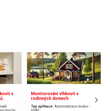
kosti v
Monitorování vlhkosti v
ků
rodinných domech
malé
Typ aplikace:
Automatizace budov -
avotnictví
HVAC