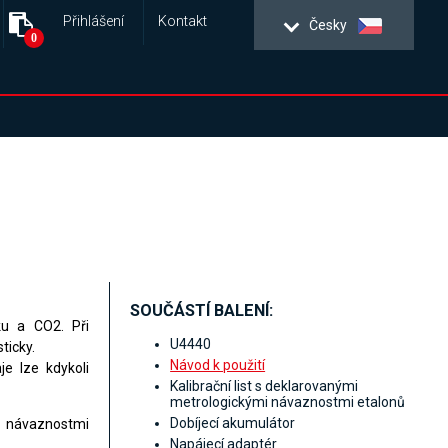
Přihlášení
Kontakt
Česky
0
SOUČÁSTÍ BALENÍ:
ku a CO2. Při
U4440
ticky.
Návod k použití
e lze kdykoli
Kalibrační list s deklarovanými
metrologickými návaznostmi etalonů
Dobíjecí akumulátor
 návaznostmi
Napájecí adaptér