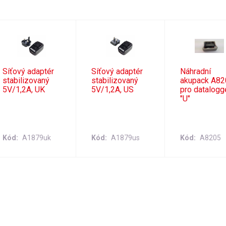
Síťový adaptér
Síťový adaptér
Náhradní
stabilizovaný
stabilizovaný
akupack A82
5V/1,2A, UK
5V/1,2A, US
pro datalogg
"U"
Kód
A1879uk
Kód
A1879us
Kód
A8205