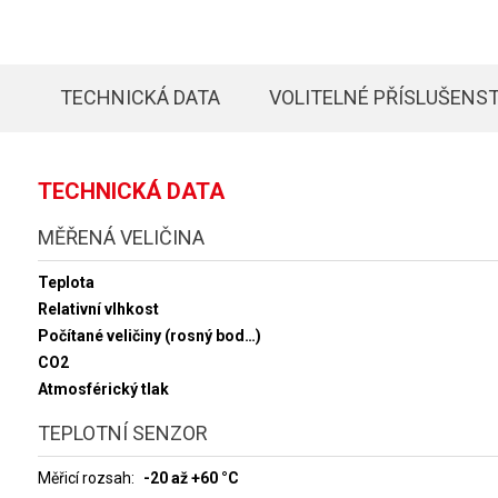
TECHNICKÁ DATA
VOLITELNÉ PŘÍSLUŠENST
TECHNICKÁ DATA
MĚŘENÁ VELIČINA
Teplota
Relativní vlhkost
Počítané veličiny (rosný bod…)
CO2
Atmosférický tlak
TEPLOTNÍ SENZOR
Měřicí rozsah
-20 až +60 °C