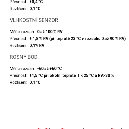
Přesnost
±0,4 °C
Rozlišení
0,1 °C
VLHKOSTNÍ SENZOR
Měřicí rozsah
0 až 100 % RV
Přesnost
± 1,8 % RV (při teplotě 23 °C v rozsahu 0 až 90 % RV)
Rozlišení
0,1% RV
ROSNÝ BOD
Měřicí rozsah
-60 až +60 °C
Přesnost
±1,5 °C při okolní teplotě T < 25 °C a RV>30 %
Rozlišení
0,1 °C