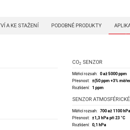
VÍ A KE STAŽENÍ
PODOBNÉ PRODUKTY
APLIK
CO
SENZOR
2
Měřicí rozsah
0 až 5000 ppm
Přesnost
±(50 ppm +3% měřen
Rozlišení
1 ppm
SENZOR ATMOSFÉRICKÉ
Měřicí rozsah
700 až 1100 hP
Přesnost
±1,3 hPa při 23 °C
Rozlišení
0,1 hPa