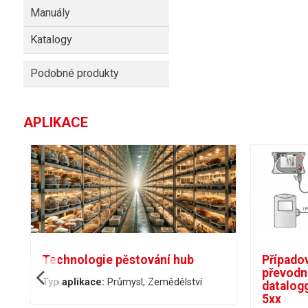
Manuály
Katalogy
Podobné produkty
APLIKACE
Technologie pěstování hub
Případov
převodní
Typ aplikace:
Průmysl
Zemědělství
datalog
5xx