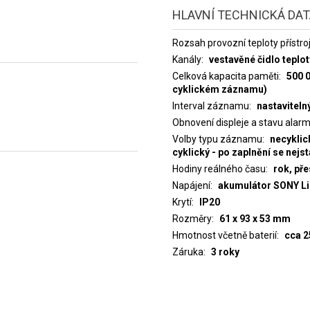
HLAVNÍ TECHNICKÁ DA
Rozsah provozní teploty přístro
Kanály
vestavěné čidlo teplot
Celková kapacita paměti
500 
cyklickém záznamu)
Interval záznamu
nastaviteln
Obnovení displeje a stavu alar
Volby typu záznamu
necyklic
cyklický - po zaplnění se nejs
Hodiny reálného času
rok, př
Napájení
akumulátor SONY Li
Krytí
IP20
Rozměry
61 x 93 x 53 mm
Hmotnost včetně baterií
cca 2
Záruka
3 roky