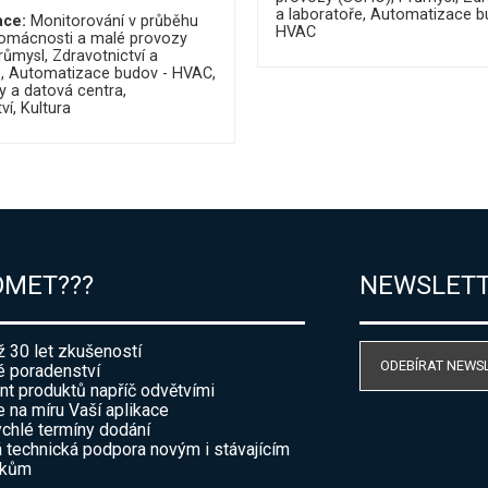
a laboratoře
Automatizace b
ace:
Monitorování v průběhu
HVAC
omácnosti a malé provozy
růmysl
Zdravotnictví a
e
Automatizace budov - HVAC
y a datová centra
ví
Kultura
OMET???
NEWSLET
ž 30 let zkušeností
ODEBÍRAT NEWS
 poradenství
nt produktů napříč odvětvími
e na míru Vaší aplikace
ychlé termíny dodání
 technická podpora novým i stávajícím
íkům