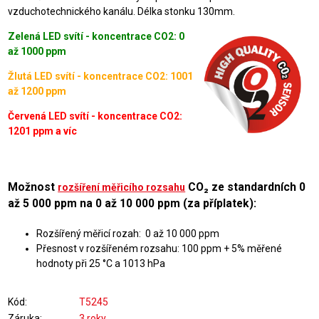
vzduchotechnického kanálu. Délka stonku 130mm.
Zelená LED svítí - koncentrace CO2: 0
až 1000 ppm
Žlutá LED svítí - koncentrace CO2: 1001
až 1200 ppm
Červená LED svítí - koncentrace CO2:
1201 ppm a víc
Možnost
CO₂ ze standardních 0
rozšíření měřicího rozsahu
až 5 000 ppm na 0 až 10 000 ppm (za příplatek):
Rozšířený měřicí rozah: 0 až 10 000 ppm
Přesnost v rozšířeném rozsahu: 100 ppm + 5% měřené
hodnoty při 25 °C a 1013 hPa
Kód
T5245
Záruka
3 roky