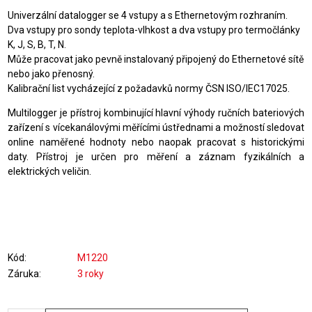
Univerzální datalogger se 4 vstupy a s Ethernetovým rozhraním.
Dva vstupy pro sondy teplota-vlhkost a dva vstupy pro termočlánky
K, J, S, B, T, N.
Může pracovat jako pevně instalovaný připojený do Ethernetové sítě
nebo jako přenosný.
Kalibrační list vycházející z požadavků normy ČSN ISO/IEC17025.
Multilogger je přístroj kombinující hlavní výhody ručních bateriových
zařízení s vícekanálovými měřícími ústřednami a možností sledovat
online naměřené hodnoty nebo naopak pracovat s historickými
daty. Přístroj je určen pro měření a záznam fyzikálních a
elektrických veličin.
Kód
M1220
Záruka
3 roky