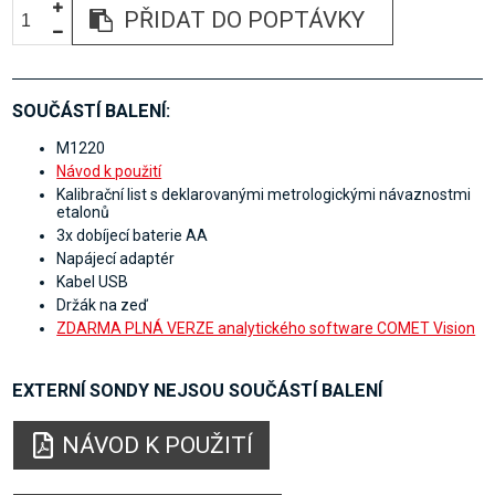
PŘIDAT DO POPTÁVKY
SOUČÁSTÍ BALENÍ:
M1220
Návod k použití
Kalibrační list s deklarovanými metrologickými návaznostmi
etalonů
3x dobíjecí baterie AA
Napájecí adaptér
Kabel USB
Držák na zeď
ZDARMA PLNÁ VERZE analytického software COMET Vision
EXTERNÍ SONDY NEJSOU SOUČÁSTÍ BALENÍ
NÁVOD K POUŽITÍ