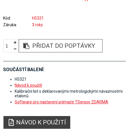
Kód
H5321
Záruka
3 roky
PŘIDAT DO POPTÁVKY
SOUČÁSTÍ BALENÍ:
H5321
Návod k použití
Kalibrační list s deklarovanými metrologickými návaznostmi
etalonů
Software pro nastavení snímače TSensor ZDARMA
NÁVOD K POUŽITÍ