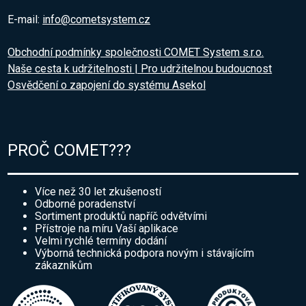
E-mail:
info@cometsystem.cz
Obchodní podmínky společnosti COMET System s.r.o.
Naše cesta k udržitelnosti | Pro udržitelnou budoucnost
Osvědčení o zapojení do systému Asekol
PROČ COMET???
Více než 30 let zkušeností
Odborné poradenství
Sortiment produktů napříč odvětvími
Přístroje na míru Vaší aplikace
Velmi rychlé termíny dodání
Výborná technická podpora novým i stávajícím
zákazníkům