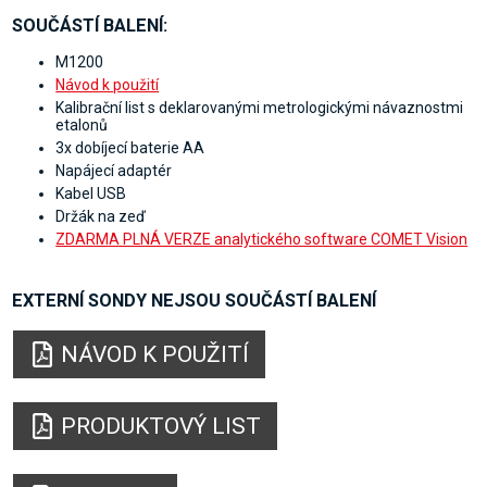
SOUČÁSTÍ BALENÍ:
M1200
Návod k použití
Kalibrační list s deklarovanými metrologickými návaznostmi
etalonů
3x dobíjecí baterie AA
Napájecí adaptér
Kabel USB
Držák na zeď
ZDARMA PLNÁ VERZE analytického software COMET Vision
EXTERNÍ SONDY NEJSOU SOUČÁSTÍ BALENÍ
NÁVOD K POUŽITÍ
PRODUKTOVÝ LIST