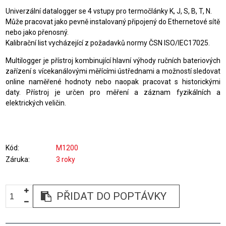
Univerzální datalogger se 4 vstupy pro termočlánky K, J, S, B, T, N.
Může pracovat jako pevně instalovaný připojený do Ethernetové sítě
nebo jako přenosný.
Kalibrační list vycházející z požadavků normy ČSN ISO/IEC17025.
Multilogger je přístroj kombinující hlavní výhody ručních bateriových
zařízení s vícekanálovými měřícími ústřednami a možností sledovat
online naměřené hodnoty nebo naopak pracovat s historickými
daty. Přístroj je určen pro měření a záznam fyzikálních a
elektrických veličin.
Kód
M1200
Záruka
3 roky
PŘIDAT DO POPTÁVKY