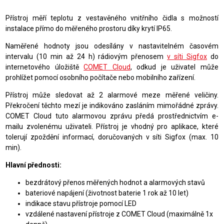
Přístroj měří teplotu z vestavěného vnitřního čidla s možností
instalace přímo do měřeného prostoru díky krytí IP65.
Naměřené hodnoty jsou odesílány v nastavitelném časovém
intervalu (10 min až 24 h) rádiovým přenosem
v síti Sigfox
do
internetového úložiště
COMET Cloud
, odkud je uživatel může
prohlížet pomocí osobního počítače nebo mobilního zařízení.
Přístroj může sledovat až 2 alarmové meze měřené veličiny.
Překročení těchto mezí je indikováno zasláním mimořádné zprávy.
COMET Cloud tuto alarmovou zprávu předá prostřednictvím e-
mailu zvolenému uživateli. Přístroj je vhodný pro aplikace, které
tolerují zpoždění informací, doručovaných v síti Sigfox (max. 10
min).
Hlavní přednosti:
bezdrátový přenos měřených hodnot a alarmových stavů
bateriové napájení (životnost baterie 1 rok až 10 let)
indikace stavu přístroje pomocí LED
vzdálené nastavení přístroje z COMET Cloud (maximálně 1x