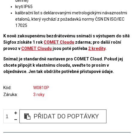
denně)
krytí IP65
kalibrační list s deklarovanými metrologickými návaznostmi
etalonů, který vychází z požadavků normy ČSN EN ISO/IEC
17025
K nově zakoupenému bezdrátovému snímači s výstupem do sítě
Sigfox získáte 1 rok
COMET Cloudu
zdarma; pro další roční
provoz v
COMET Cloudu
jsou poté potřeba
2 kredity
.
Snímač je standardně nastaven pro COMET Cloud. Pokud jej
chcete připojit k vlastnímu cloudu, uveďte to prosím v
objednávce. Jen tak obdržíte potřebné přístupové údaje.
Kód
W0810P
Záruka
3 roky
PŘIDAT DO POPTÁVKY