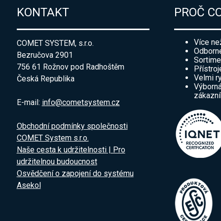
KONTAKT
PROČ C
Více ne
COMET SYSTEM, s.r.o.
Odborné
Bezručova 2901
Sortime
756 61 Rožnov pod Radhoštěm
Přístroj
Velmi r
Česká Republika
Výborná
zákazn
E-mail:
info@cometsystem.cz
Obchodní podmínky společnosti
COMET System s.r.o.
Naše cesta k udržitelnosti | Pro
udržitelnou budoucnost
Osvědčení o zapojení do systému
Asekol