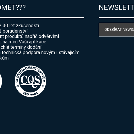
OMET???
NEWSLET
ž 30 let zkušeností
ODEBÍRAT NEWS
 poradenství
nt produktů napříč odvětvími
e na míru Vaší aplikace
ychlé termíny dodání
 technická podpora novým i stávajícím
íkům