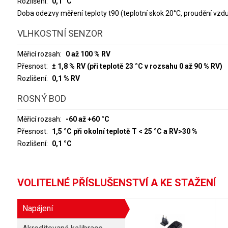
Rozlišení
0,1 °C
Doba odezvy měření teploty t90 (teplotní skok 20°C, proudění vz
VLHKOSTNÍ SENZOR
Měřicí rozsah
0 až 100 % RV
Přesnost
± 1,8 % RV (při teplotě 23 °C v rozsahu 0 až 90 % RV)
Rozlišení
0,1 % RV
ROSNÝ BOD
Měřicí rozsah
-60 až +60 °C
Přesnost
1,5 °C při okolní teplotě T < 25 °C a RV>30 %
Rozlišení
0,1 °C
VOLITELNÉ PŘÍSLUŠENSTVÍ A KE STAŽENÍ
Napájení