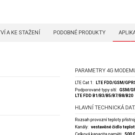
VÍ A KE STAŽENÍ
PODOBNÉ PRODUKTY
APLIK
PARAMETRY 4G MODEM
LTE Cat 1
LTE FDD/GSM/GPR
Podporované typy sítí
GSM/GP
LTE FDD B1/B3/B5/B7/B8/B20
HLAVNÍ TECHNICKÁ DA
Rozsah provozní teploty přístro
Kanály
vestavěné čidlo teplot
Celková kapacita paměti
500 