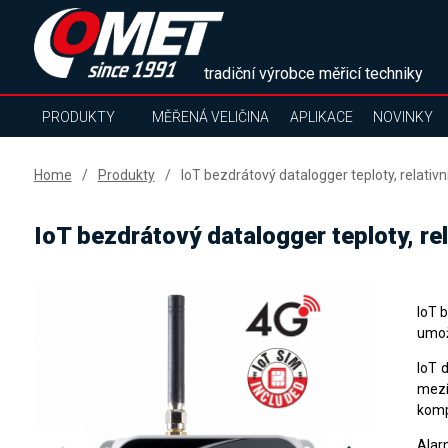
tradiční výrobce měřicí techniky
PRODUKTY
MĚŘENÁ VELIČINA
APLIKACE
NOVINKY
Home
Produkty
IoT bezdrátový datalogger teploty, relati
IoT bezdrátový datalogger teploty, r
IoT 
umož
IoT 
mezí
komp
Alarm