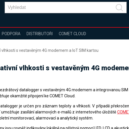
PODPORA
DISTRIBUTOŘI
COMET CLOUD
vní vlhkosti s vestavěným 4G modemem a IoT SIM kartou
elativní vlhkosti s vestavěným 4G modem
bezdrátový datalogger s vestavěným 4G modemem a integrovanou SIM 
ňuje okamžité připojení ke COMET Cloud.
datalogger je určen pro záznam teploty a vlhkosti. V případě překroče
 umožňuje zasílání alarmových e-mailů z internetového úložiště
COMET
letní monitorovací, alarmovací a analytický systém
.
y jsou rovněž indikovány lokálně na přístroji pomocí LED, LCD a akustick