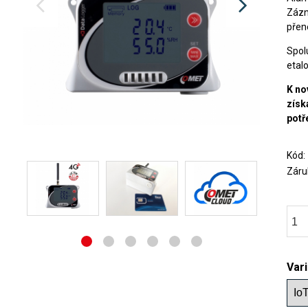
Zázn
přen
Spol
etal
K no
získ
potř
Kód
Záru
Var