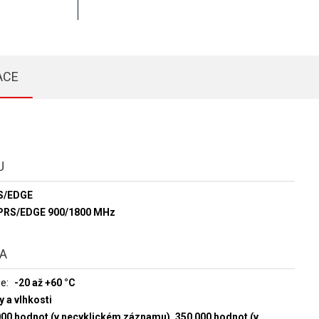
ACE
U
S/EDGE
RS/EDGE 900/1800 MHz
TA
je
-20 až +60 °C
y a vlhkosti
000 hodnot (v necyklickém záznamu), 350 000 hodnot (v