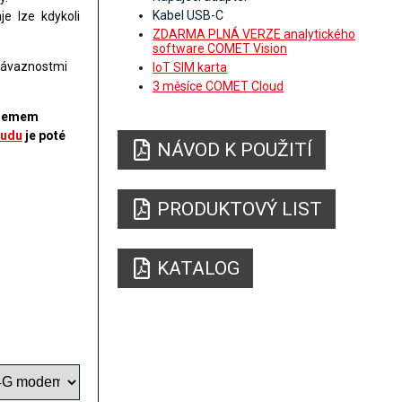
Kabel USB-C
e lze kdykoli
ZDARMA PLNÁ VERZE analytického
software COMET Vision
návaznostmi
IoT SIM karta
3 měsíce COMET Cloud
odemem
udu
je poté
NÁVOD K POUŽITÍ
PRODUKTOVÝ LIST
KATALOG