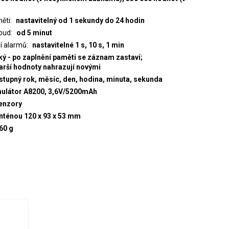
měti
nastavitelný od 1 sekundy do 24 hodin
oud
od 5 minut
í alarmů
nastavitelné 1 s, 10 s, 1 min
ký - po zaplnění paměti se záznam zastaví;
tarší hodnoty nahrazují novými
estupný rok, měsíc, den, hodina, minuta, sekunda
umulátor A8200, 3,6V/5200mAh
senzory
anténou 120 x 93 x 53 mm
60 g