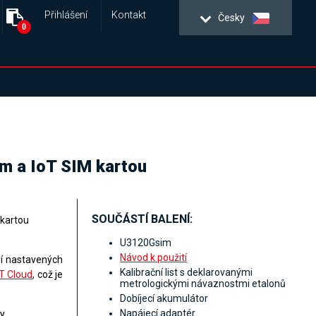
Přihlášení
Kontakt
Česky
0
em a IoT SIM kartou
SOUČÁSTÍ BALENÍ:
kartou
U3120Gsim
Návod k použití
ní nastavených
Kalibrační list s deklarovanými
 Cloud
, což je
metrologickými návaznostmi etalonů
Dobíjecí akumulátor
Napájecí adaptér
y.