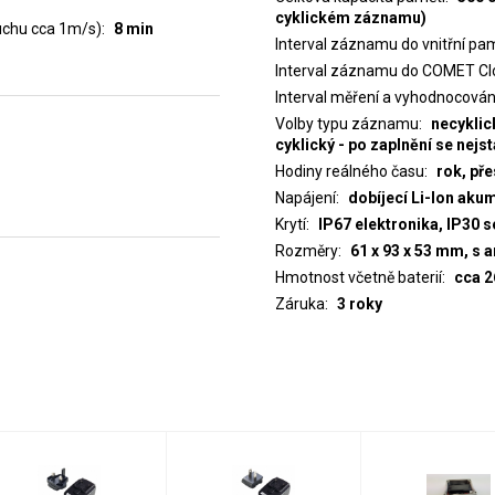
cyklickém záznamu)
duchu cca 1m/s)
8 min
Interval záznamu do vnitřní pa
Interval záznamu do COMET Cl
Interval měření a vyhodnocován
Volby typu záznamu
necyklic
cyklický - po zaplnění se nejs
Hodiny reálného času
rok, př
Napájení
dobíjecí Li-Ion ak
Krytí
IP67 elektronika, IP30 
Rozměry
61 x 93 x 53 mm, s 
Hmotnost včetně baterií
cca 2
Záruka
3 roky