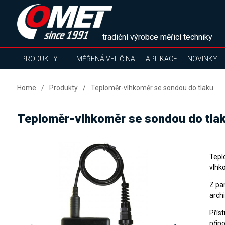
tradiční výrobce měřicí techniky
PRODUKTY
MĚŘENÁ VELIČINA
APLIKACE
NOVINKY
Home
Produkty
Teploměr-vlhkoměr se sondou do tlaku
Teploměr-vlhkoměr se sondou do tla
Tepl
vlhk
Z pa
arch
Přís
přip