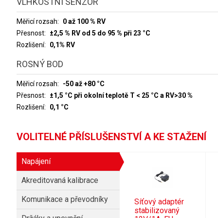
VLHKOSTNÍ SENZOR
Měřicí rozsah
0 až 100 % RV
Přesnost
±2,5 % RV od 5 do 95 % při 23 °C
Rozlišení
0,1% RV
ROSNÝ BOD
Měřicí rozsah
-50 až +80 °C
Přesnost
±1,5 °C při okolní teplotě T < 25 °C a RV>30 %
Rozlišení
0,1 °C
VOLITELNÉ PŘÍSLUŠENSTVÍ A KE STAŽENÍ
Napájení
Akreditovaná kalibrace
Komunikace a převodníky
Síťový adaptér
stabilizovaný