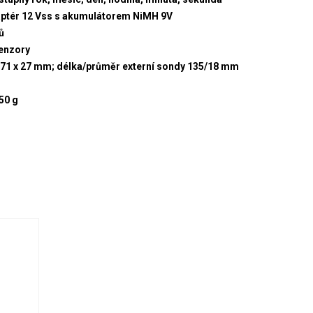
daptér 12 Vss s akumulátorem NiMH 9V
ů
senzory
 71 x 27 mm; délka/průměr externí sondy 135/18 mm
50 g