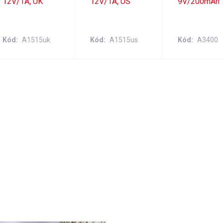
12V/1A, UK
12V/1A, US
9V/200mAh
Kód
A1515uk
Kód
A1515us
Kód
A3400