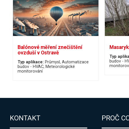
Balónové měření znečištění
Masaryk 
ovzduší v Ostravě
Typ aplik
budov - H
Typ aplikace:
Průmysl
Automatizace
monitorov
budov - HVAC
Meteorologické
monitorování
KONTAKT
PROČ C