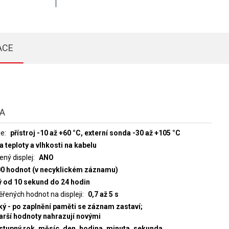
ACE
TA
je
přístroj -10 až +60 °C, externí sonda -30 až +105 °C
teploty a vlhkosti na kabelu
ený displej
ANO
00 hodnot (v necyklickém záznamu)
ý od 10 sekund do 24 hodin
ěřených hodnot na displeji
0,7 až 5 s
ký - po zaplnění paměti se záznam zastaví;
tarší hodnoty nahrazují novými
estupný rok, měsíc, den, hodina, minuta, sekunda