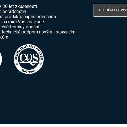
ž 30 let zkušeností
ODEBÍRAT NEWS
 poradenství
nt produktů napříč odvětvími
e na míru Vaší aplikace
ychlé termíny dodání
 technická podpora novým i stávajícím
íkům