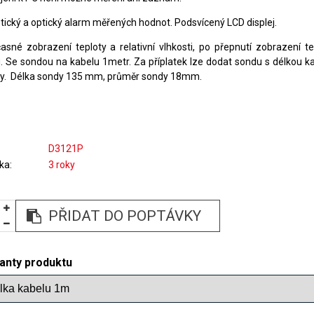
tický a optický alarm měřených hodnot. Podsvícený LCD displej.
asné zobrazení teploty a relativní vlhkosti, po přepnutí zobrazení t
. Se sondou na kabelu 1metr. Za příplatek lze dodat sondu s délkou k
y. Délka sondy 135 mm, průměr sondy 18mm.
D3121P
ka
3 roky
PŘIDAT DO POPTÁVKY
ianty produktu