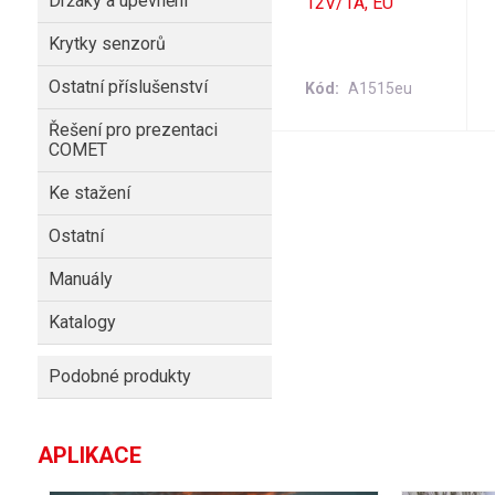
Držáky a upevnění
12V/1A, EU
Krytky senzorů
Ostatní příslušenství
Kód
A1515eu
Řešení pro prezentaci
COMET
Ke stažení
Ostatní
Manuály
Katalogy
Podobné produkty
APLIKACE