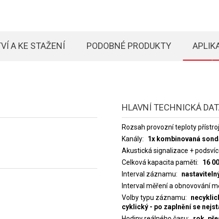
VÍ A KE STAŽENÍ
PODOBNÉ PRODUKTY
APLIK
HLAVNÍ TECHNICKÁ DA
Rozsah provozní teploty přístro
Kanály
1x kombinovaná sonda 
Akustická signalizace + podsvíc
Celková kapacita paměti
16 0
Interval záznamu
nastaviteln
Interval měření a obnovování m
Volby typu záznamu
necyklic
cyklický - po zaplnění se nejs
Hodiny reálného času
rok, př