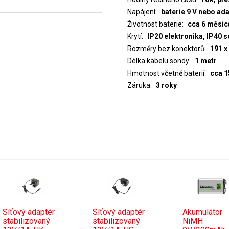
Napájení
baterie 9 V nebo a
Životnost baterie
cca 6 měsíc
Krytí
IP20 elektronika, IP40 
Rozměry bez konektorů
191 x
Délka kabelu sondy
1 metr
Hmotnost včetně baterií
cca 1
Záruka
3 roky
Síťový adaptér
Síťový adaptér
Akumulátor
stabilizovaný
stabilizovaný
NiMH