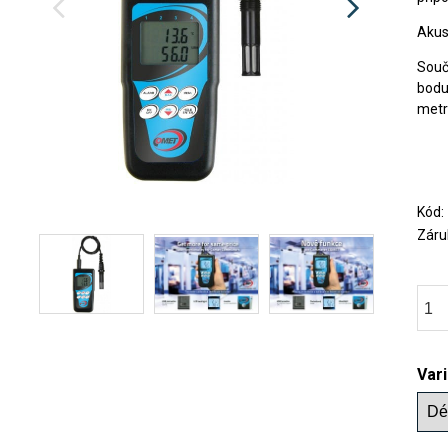
Akus
Souč
bodu
metr
Kód
Záru
Var