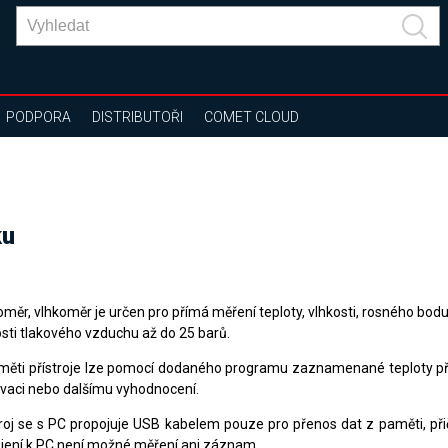
PODPORA
DISTRIBUTOŘI
COMET CLOUD
ku
oměr, vlhkoměr je určen pro přímá měření teploty, vlhkosti, rosného bodu
osti tlakového vzduchu až do 25 barů.
měti přístroje lze pomocí dodaného programu zaznamenané teploty p
ivaci nebo dalšímu vyhodnocení.
troj se s PC propojuje USB kabelem pouze pro přenos dat z paměti, p
ojení k PC není možné měření ani záznam.