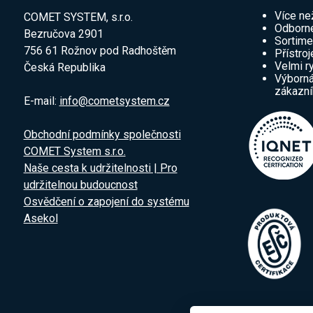
Více ne
COMET SYSTEM, s.r.o.
Odborné
Bezručova 2901
Sortime
756 61 Rožnov pod Radhoštěm
Přístroj
Velmi r
Česká Republika
Výborná
zákazn
E-mail:
info@cometsystem.cz
Obchodní podmínky společnosti
COMET System s.r.o.
Naše cesta k udržitelnosti | Pro
udržitelnou budoucnost
Osvědčení o zapojení do systému
Asekol