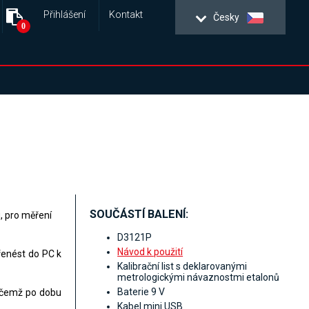
Přihlášení
Kontakt
Česky
0
SOUČÁSTÍ BALENÍ:
, pro měření
D3121P
Návod k použití
řenést do PC k
Kalibrační list s deklarovanými
metrologickými návaznostmi etalonů
Baterie 9 V
řičemž po dobu
Kabel mini USB