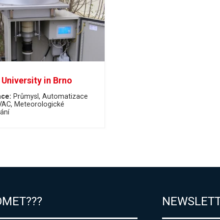
University in Brno
ace:
Průmysl
Automatizace
VAC
Meteorologické
ání
OMET???
NEWSLET