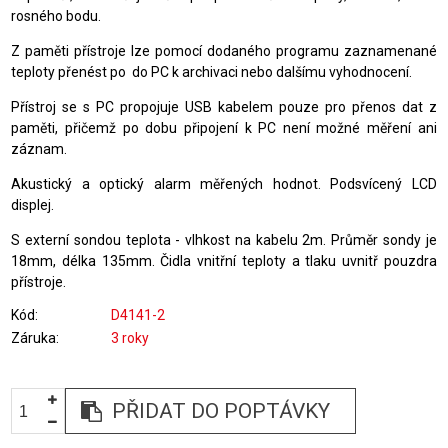
rosného bodu.
Z paměti přístroje lze pomocí dodaného programu zaznamenané
teploty přenést po do PC k archivaci nebo dalšímu vyhodnocení.
Přístroj se s PC propojuje USB kabelem pouze pro přenos dat z
paměti, přičemž po dobu připojení k PC není možné měření ani
záznam.
Akustický a optický alarm měřených hodnot. Podsvícený LCD
displej.
S externí sondou teplota - vlhkost na kabelu 2m. Průměr sondy je
18mm, délka 135mm. Čidla vnitřní teploty a tlaku uvnitř pouzdra
přístroje.
Kód
D4141-2
Záruka
3 roky
PŘIDAT DO POPTÁVKY