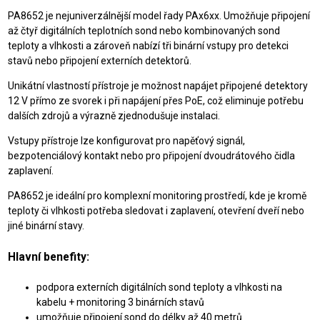
PA8652 je nejuniverzálnější model řady PAx6xx. Umožňuje připojení
až čtyř digitálních teplotních sond nebo kombinovaných sond
teploty a vlhkosti a zároveň nabízí tři binární vstupy pro detekci
stavů nebo připojení externích detektorů.
Unikátní vlastností přístroje je možnost napájet připojené detektory
12 V přímo ze svorek i při napájení přes PoE, což eliminuje potřebu
dalších zdrojů a výrazně zjednodušuje instalaci.
Vstupy přístroje lze konfigurovat pro napěťový signál,
bezpotenciálový kontakt nebo pro připojení dvoudrátového čidla
zaplavení.
PA8652 je ideální pro komplexní monitoring prostředí, kde je kromě
teploty či vlhkosti potřeba sledovat i zaplavení, otevření dveří nebo
jiné binární stavy.
Hlavní benefity:
podpora externích digitálních sond teploty a vlhkosti na
kabelu + monitoring 3 binárních stavů
umožňuje připojení sond do délky až 40 metrů