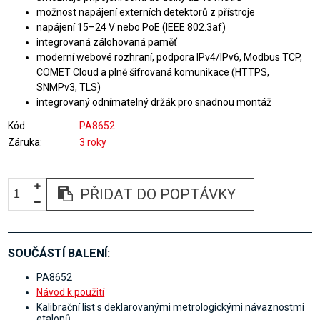
možnost napájení externích detektorů z přístroje
napájení 15–24 V nebo PoE (IEEE 802.3af)
integrovaná zálohovaná paměť
moderní webové rozhraní, podpora IPv4/IPv6, Modbus TCP,
COMET Cloud a plně šifrovaná komunikace (HTTPS,
SNMPv3, TLS)
integrovaný odnímatelný držák pro snadnou montáž
Kód
PA8652
Záruka
3 roky
PŘIDAT DO POPTÁVKY
SOUČÁSTÍ BALENÍ:
PA8652
Návod k použití
Kalibrační list s deklarovanými metrologickými návaznostmi
etalonů