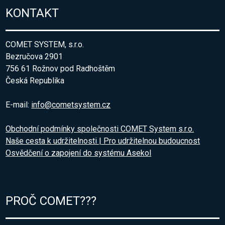
KONTAKT
COMET SYSTEM, s.r.o.
Bezručova 2901
756 61 Rožnov pod Radhoštěm
Česká Republika
E-mail:
info@cometsystem.cz
Obchodní podmínky společnosti COMET System s.r.o.
Naše cesta k udržitelnosti | Pro udržitelnou budoucnost
Osvědčení o zapojení do systému Asekol
PROČ COMET???