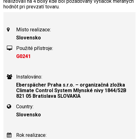
realizovali na 4 boxy kde bol požadovaný výtlačok meraných
hodnôt pri prevzatí tovaru.
Místo realizace:
Slovensko
Použité přístroje:
G0241
Instalováno:
Eberspächer Praha s.r.o. – organizačná zložka
Climate Control System Mlynské nivy 1844/52B
821 05 Bratislava SLOVAKIA
Country:
Slovensko
Rok realizace: