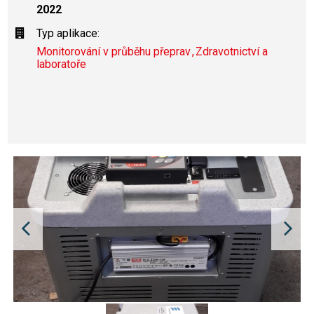
2022
Typ aplikace:
Monitorování v průběhu přeprav
Zdravotnictví a
laboratoře