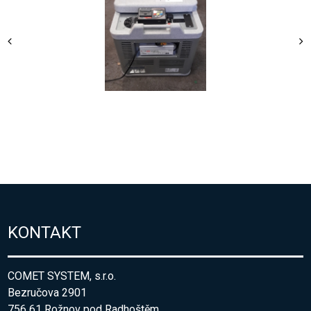
KONTAKT
COMET SYSTEM, s.r.o.
Bezručova 2901
756 61 Rožnov pod Radhoštěm