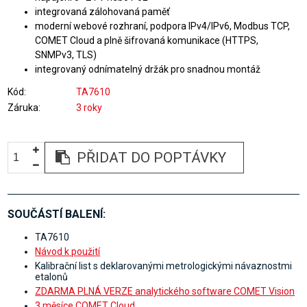
integrovaná zálohovaná paměť
moderní webové rozhraní, podpora IPv4/IPv6, Modbus TCP,
COMET Cloud a plně šifrovaná komunikace (HTTPS,
SNMPv3, TLS)
integrovaný odnímatelný držák pro snadnou montáž
Kód
TA7610
Záruka
3 roky
PŘIDAT DO POPTÁVKY
SOUČÁSTÍ BALENÍ:
TA7610
Návod k použití
Kalibrační list s deklarovanými metrologickými návaznostmi
etalonů
ZDARMA PLNÁ VERZE analytického software COMET Vision
3 měsíce COMET Cloud