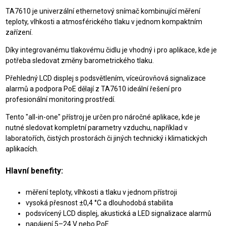
TA7610 je univerzální ethernetový snímač kombinující měření
teploty, vlhkosti a atmosférického tlaku v jednom kompaktním
zařízení.
Díky integrovanému tlakovému čidlu je vhodný i pro aplikace, kde je
potřeba sledovat změny barometrického tlaku.
Přehledný LCD displej s podsvětlením, víceúrovňová signalizace
alarmů a podpora PoE dělají z TA7610 ideální řešení pro
profesionální monitoring prostředí.
Tento "all-in-one" přístroj je určen pro náročné aplikace, kde je
nutné sledovat kompletní parametry vzduchu, například v
laboratořích, čistých prostorách či jiných technický i klimatických
aplikacích.
Hlavní benefity:
měření teploty, vlhkosti a tlaku v jednom přístroji
vysoká přesnost ±0,4 °C a dlouhodobá stabilita
podsvícený LCD displej, akustická a LED signalizace alarmů
napájení 5–24 V nebo PoE