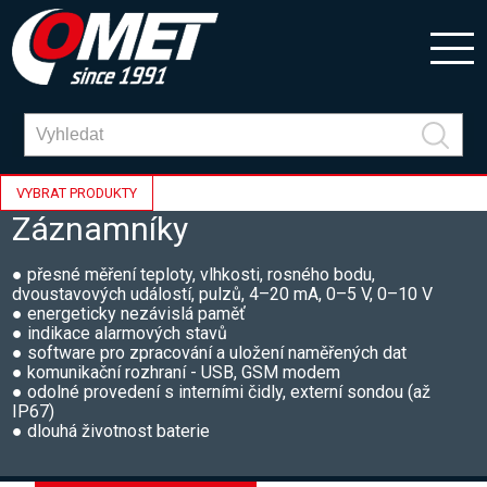
VYBRAT PRODUKTY
Záznamníky
● přesné měření teploty, vlhkosti, rosného bodu,
dvoustavových událostí, pulzů, 4–20 mA, 0–5 V, 0–10 V
● energeticky nezávislá paměť
● indikace alarmových stavů
● software pro zpracování a uložení naměřených dat
● komunikační rozhraní - USB, GSM modem
● odolné provedení s interními čidly, externí sondou (až
IP67)
● dlouhá životnost baterie