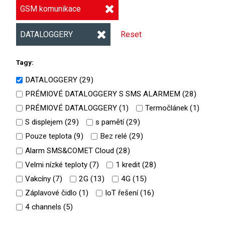
GSM komunikace
DATALOGGERY
Reset
Tagy:
DATALOGGERY (
29
)
PRÉMIOVÉ DATALOGGERY S SMS ALARMEM (
28
)
PRÉMIOVÉ DATALOGGERY (
1
)
Termočlánek (
1
)
S displejem (
29
)
s pamětí (
29
)
Pouze teplota (
9
)
Bez relé (
29
)
Alarm SMS&COMET Cloud (
28
)
Velmi nízké teploty (
7
)
1 kredit (
28
)
Vakcíny (
7
)
2G (
13
)
4G (
15
)
Záplavové čidlo (
1
)
IoT řešení (
16
)
4 channels (
5
)