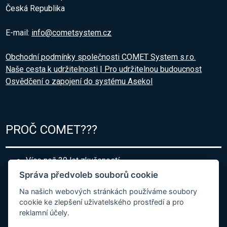
Česká Republika
E-mail:
info@cometsystem.cz
Obchodní podmínky společnosti COMET System s.r.o.
Naše cesta k udržitelnosti | Pro udržitelnou budoucnost
Osvědčení o zapojení do systému Asekol
PROČ COMET???
Více než 30 let zkušeností
Odborné poradenství
Správa předvoleb souborů cookie
Sortiment produktů napříč odvětvími
Přístroje na míru Vaší aplikace
Na našich webových stránkách používáme soubory
Velmi rychlé termíny dodání
cookie ke zlepšení uživatelského prostředí a pro
Výborná technická podpora novým i stávajícím
reklamní účely.
zákazníkům