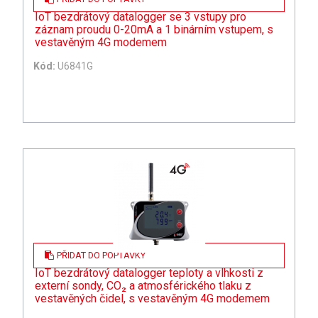
IoT bezdrátový datalogger se 3 vstupy pro
záznam proudu 0-20mA a 1 binárním vstupem, s
vestavěným 4G modemem
Kód:
U6841G
PŘIDAT DO POPTÁVKY
IoT bezdrátový datalogger teploty a vlhkosti z
externí sondy, CO₂ a atmosférického tlaku z
vestavěných čidel, s vestavěným 4G modemem