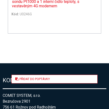
sondu Pt1000 a 1 interní čidlo teploty, s
vestavěným 4G modemem
Kód:
U0246G
KONTAKT
PŘIDAT DO POPTÁVKY
COMET SYSTEM, s.r.o.
Bezručova 2901
756 61 Rožnov pod Radhoštěm