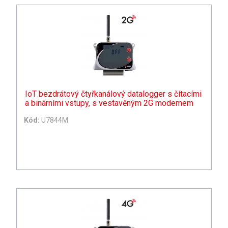
IoT bezdrátový čtyřkanálový datalogger s čítacími
a binárními vstupy, s vestavěným 2G modemem
Kód:
U7844M