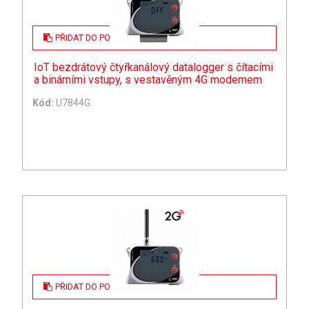
PŘIDAT DO POPTÁVKY
IoT bezdrátový čtyřkanálový datalogger s čítacími
a binárními vstupy, s vestavěným 4G modemem
Kód:
U7844G
PŘIDAT DO POPTÁVKY