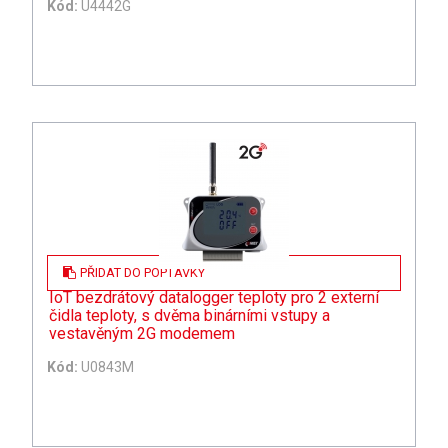
Kód:
U4442G
PŘIDAT DO POPTÁVKY
IoT bezdrátový datalogger teploty pro 2 externí
čidla teploty, s dvěma binárními vstupy a
vestavěným 2G modemem
Kód:
U0843M