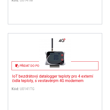
Kód:
U0141M
PŘIDAT DO POPTÁVKY
IoT bezdrátový datalogger teploty pro 4 externí
čidla teploty, s vestavěným 4G modemem
Kód:
U0141TG