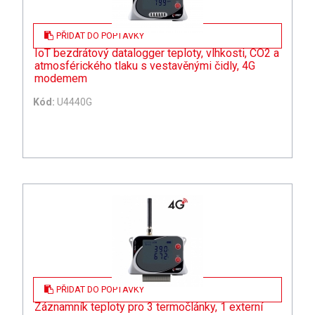
PŘIDAT DO POPTÁVKY
IoT bezdrátový datalogger teploty, vlhkosti, CO2 a
atmosférického tlaku s vestavěnými čidly, 4G
modemem
Kód:
U4440G
PŘIDAT DO POPTÁVKY
Záznamník teploty pro 3 termočlánky, 1 externí