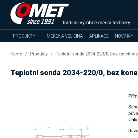
tradiční výrobce měřicí techniky
PRODUKTY
MĚŘENÁ VELIČINA
APLIKACE
NOVINKY
Home
Produkty
Teplotní sonda 2034-220/0, bez konektoru
Teplotní sonda 2034-220/0, bez konek
Přím
Sond
přív
vlhko
Rozs