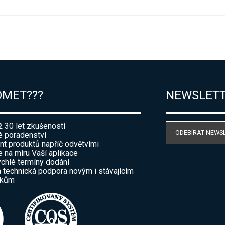
OMET???
NEWSLET
ž 30 let zkušeností
ODEBÍRAT NEWS
 poradenství
nt produktů napříč odvětvími
e na míru Vaší aplikace
ychlé termíny dodání
 technická podpora novým i stávajícím
íkům