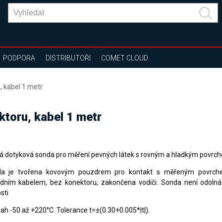
PODPORA
DISTRIBUTOŘI
COMET CLOUD
, kabel 1 metr
toru, kabel 1 metr
á dotyková sonda pro měření pevných látek s rovným a hladkým povrc
a je tvořena kovovým pouzdrem pro kontakt s měřeným povrchem
odním kabelem, bez konektoru, zakončena vodiči. Sonda není odolná 
sti
ah -50 až +220°C. Tolerance t=±(0.30+0.005*|t|).