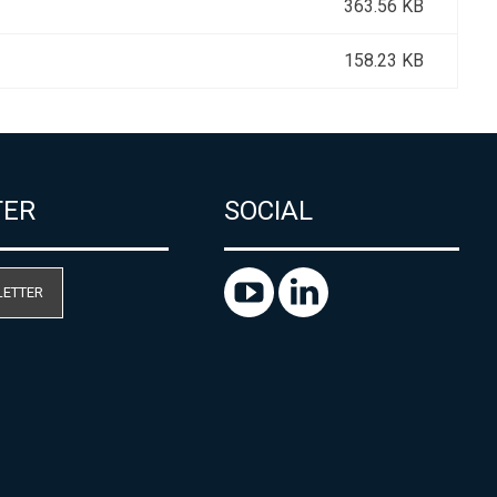
363.56 KB
158.23 KB
TER
SOCIAL
LETTER