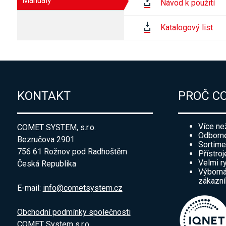
Manuály
Návod k použití
Katalogový list
KONTAKT
PROČ C
Více ne
COMET SYSTEM, s.r.o.
Odborné
Bezručova 2901
Sortime
756 61 Rožnov pod Radhoštěm
Přístroj
Velmi r
Česká Republika
Výborná
zákazn
E-mail:
info@cometsystem.cz
Obchodní podmínky společnosti
COMET System s.r.o.