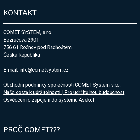
KONTAKT
COMET SYSTEM, s.r.o.
Bezručova 2901
756 61 Rožnov pod Radhoštěm
Česká Republika
E-mail:
info@cometsystem.cz
Obchodní podmínky společnosti COMET System s.r.o.
Naše cesta k udržitelnosti | Pro udržitelnou budoucnost
Osvědčení o zapojení do systému Asekol
PROČ COMET???