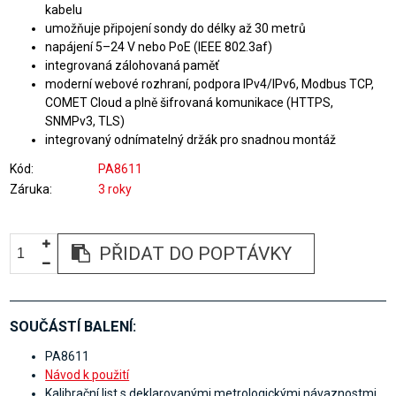
kabelu
umožňuje připojení sondy do délky až 30 metrů
napájení 5–24 V nebo PoE (IEEE 802.3af)
integrovaná zálohovaná paměť
moderní webové rozhraní, podpora IPv4/IPv6, Modbus TCP,
COMET Cloud a plně šifrovaná komunikace (HTTPS,
SNMPv3, TLS)
integrovaný odnímatelný držák pro snadnou montáž
Kód
PA8611
Záruka
3 roky
PŘIDAT DO POPTÁVKY
SOUČÁSTÍ BALENÍ:
PA8611
Návod k použití
Kalibrační list s deklarovanými metrologickými návaznostmi