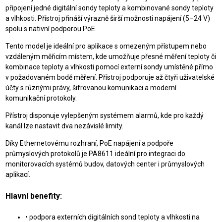
připojení jedné digitální sondy teploty a kombinované sondy teploty
a vlhkosti. Přístroj přináší výrazně širší možnosti napájení (5–24 V)
spolu s nativní podporou PoE.
Tento model je ideální pro aplikace s omezeným přístupem nebo
vzdáleným měřicím místem, kde umožňuje přesné měření teploty či
kombinace teploty a vlhkosti pomocí externí sondy umístěné přímo
v požadovaném bodě měření. Přístroj podporuje až čtyři uživatelské
účty s různými právy, šifrovanou komunikaci a moderní
komunikační protokoly.
Přístroj disponuje vylepšeným systémem alarmů, kde pro každý
kanál lze nastavit dva nezávislé limity.
Díky Ethernetovému rozhraní, PoE napájení a podpoře
průmyslových protokolů je PA8611 ideální pro integraci do
monitorovacích systémů budov, datových center i průmyslových
aplikací.
Hlavní benefity:
• podpora externích digitálních sond teploty a vlhkosti na