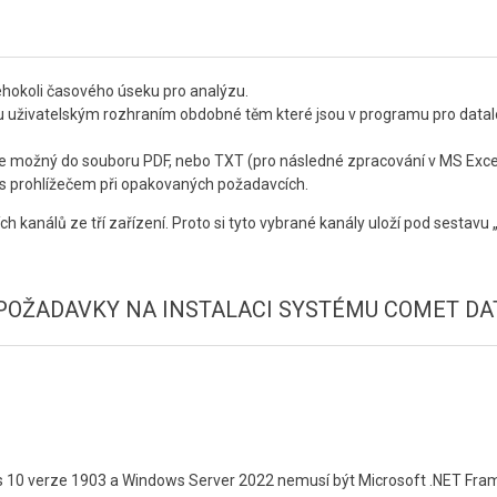
éhokoli časového úseku pro analýzu.
 uživatelským rozhraním obdobné těm které jsou v programu pro datalog
rt je možný do souboru PDF, nebo TXT (pro následné zpracování v MS Exce
i s prohlížečem při opakovaných požadavcích.
ch kanálů ze tří zařízení. Proto si tyto vybrané kanály uloží pod sestavu „t
OŽADAVKY NA INSTALACI SYSTÉMU COMET DA
10 verze 1903 a Windows Server 2022 nemusí být Microsoft .NET Frame