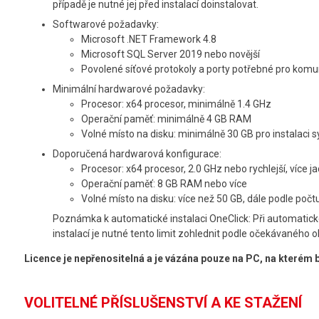
případě je nutné jej před instalací doinstalovat.
Softwarové požadavky:
Microsoft .NET Framework 4.8
Microsoft SQL Server 2019 nebo novější
Povolené síťové protokoly a porty potřebné pro k
Minimální hardwarové požadavky:
Procesor: x64 procesor, minimálně 1.4 GHz
Operační paměť: minimálně 4 GB RAM
Volné místo na disku: minimálně 30 GB pro instalaci
Doporučená hardwarová konfigurace:
Procesor: x64 procesor, 2.0 GHz nebo rychlejší, více 
Operační paměť: 8 GB RAM nebo více
Volné místo na disku: více než 50 GB, dále podle poč
Poznámka k automatické instalaci OneClick: Při automatické 
instalací je nutné tento limit zohlednit podle očekávaného 
Licence je nepřenositelná a je vázána pouze na PC, na kterém b
VOLITELNÉ PŘÍSLUŠENSTVÍ A KE STAŽENÍ