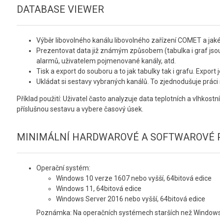
DATABASE VIEWER
Výběr libovolného kanálu libovolného zařízení COMET a jak
Prezentovat data již známým způsobem (tabulka i graf jsou
alarmů, uživatelem pojmenované kanály, atd.
Tisk a export do souboru a to jak tabulky tak i grafu. Expo
Ukládat si sestavy vybraných kanálů. To zjednodušuje prác
Příklad použití: Uživatel často analyzuje data teplotních a vlhkostní
příslušnou sestavu a vybere časový úsek.
MINIMÁLNÍ HARDWAROVÉ A SOFTWAROVÉ P
Operační systém:
Windows 10 verze 1607 nebo vyšší, 64bitová edice
Windows 11, 64bitová edice
Windows Server 2016 nebo vyšší, 64bitová edice
Poznámka: Na operačních systémech starších než Windows 