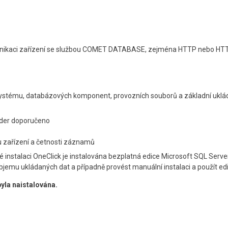
omunikaci zařízení se službou COMET DATABASE, zejména HTTP nebo HT
 systému, databázových komponent, provozních souborů a základní uklá
jader doporučeno
tu zařízení a četnosti záznamů
instalaci OneClick je instalována bezplatná edice Microsoft SQL Server 
objemu ukládaných dat a případně provést manuální instalaci a použít e
yla naistalována.