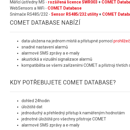
Měřící ústředny MS -
rozšířená licence SWR003
+
COMET Datab
WebSensors a WiFi -
COMET Database
Snímače RS485/232 -
Sensor RS485/232 utility
+
COMET Datab
COMET DATABASE NABÍZÍ
data uložena na jednom místě a přístupné pomocí
prohlíže
snadné nastavení alarmů
alarmové SMS zprávy a e-maily
akustická a vizuální signalizace alarmů
kompatibilita se všemi zařízeními COMET a přístroji třetíc
KDY POTŘEBUJETE COMET DATABASE?
dohled 24hodin
úložiště dat
jednoduchý a přehledný přístup k naměřeným hodnotám
jednotné úložiště pro všechny přístroje COMET
alarmové SMS zprávy a e-maily