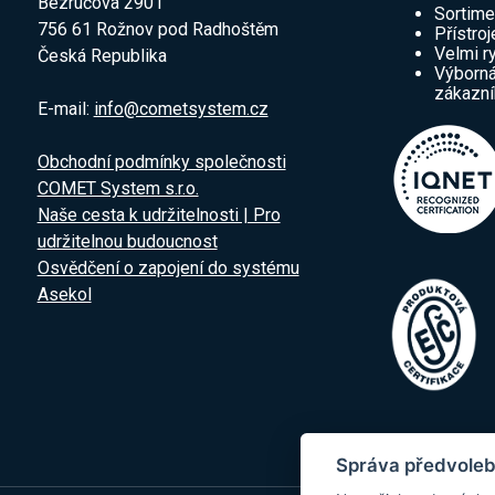
Bezručova 2901
Sortime
756 61 Rožnov pod Radhoštěm
Přístroj
Velmi r
Česká Republika
Výborná
zákazn
E-mail:
info@cometsystem.cz
Obchodní podmínky společnosti
COMET System s.r.o.
Naše cesta k udržitelnosti | Pro
udržitelnou budoucnost
Osvědčení o zapojení do systému
Asekol
Správa předvoleb