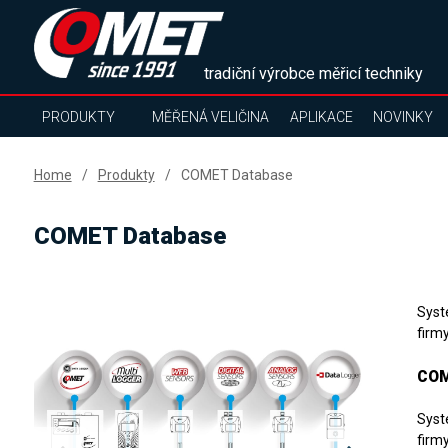
tradiční výrobce měřicí techniky
PRODUKTY
MĚŘENÁ VELIČINA
APLIKACE
NOVINKY
Home
Produkty
COMET Database
COMET Database
Syst
firm
COM
Syst
firm