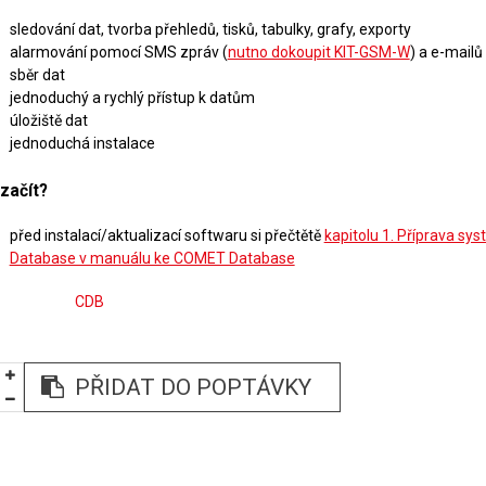
sledování dat, tvorba přehledů, tisků, tabulky, grafy, exporty
alarmování pomocí SMS zpráv (
nutno dokoupit KIT-GSM-W
) a e-mailů
sběr dat
jednoduchý a rychlý přístup k datům
úložiště dat
jednoduchá instalace
začít?
před instalací/aktualizací softwaru si přečtětě
kapitolu 1. Příprava s
Database v manuálu ke COMET Database
CDB
PŘIDAT DO POPTÁVKY