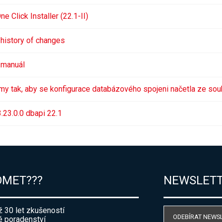
 Click Installer (22.1-II)
history of changes
 manuál
amy tak, aby se konfigurace databázového spojeni načetla ze so
.23.0.0 dbapi 22.1
OMET???
NEWSLET
ž 30 let zkušeností
ODEBÍRAT NEWS
 poradenství