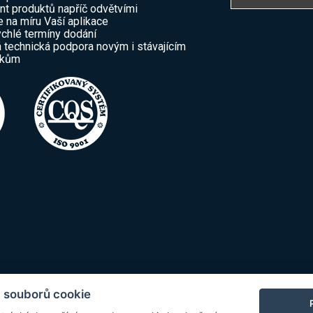
nt produktů napříč odvětvími
e na míru Vaší aplikace
ychlé termíny dodání
 technická podpora novým i stávajícím
íkům
 souborů cookie