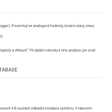
ger). Prezentují se analogové hodnoty, binární stavy, stavy
l)
eploty a vlhkosti“. Při dalším návratu k této analýze, jen zvolí
TABASE
work 4.8 součástí základní instalace systému. V takovém