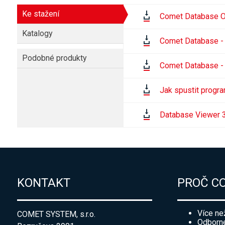
Ke stažení
Comet Database One
Katalogy
Comet Database - 
Podobné produkty
Comet Database -
Jak spustit progr
Database Viewer 3
KONTAKT
PROČ C
Více ne
COMET SYSTEM, s.r.o.
Odborné