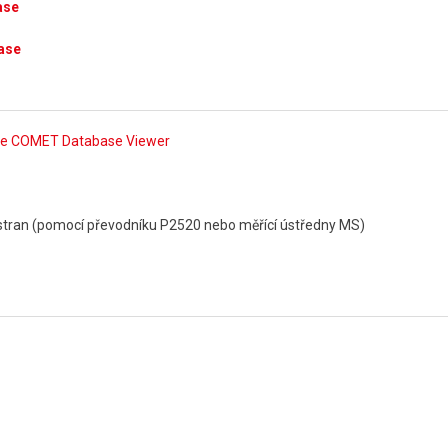
ase
ase
če COMET Database Viewer
h stran (pomocí převodníku P2520 nebo měřící ústředny MS)