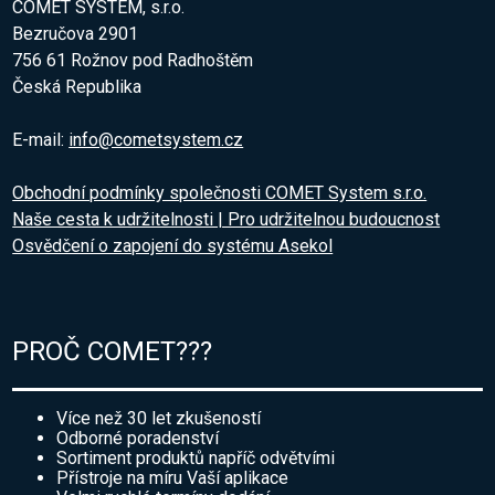
COMET SYSTEM, s.r.o.
Bezručova 2901
756 61 Rožnov pod Radhoštěm
Česká Republika
E-mail:
info@cometsystem.cz
Obchodní podmínky společnosti COMET System s.r.o.
Naše cesta k udržitelnosti | Pro udržitelnou budoucnost
Osvědčení o zapojení do systému Asekol
PROČ COMET???
Více než 30 let zkušeností
Odborné poradenství
Sortiment produktů napříč odvětvími
Přístroje na míru Vaší aplikace