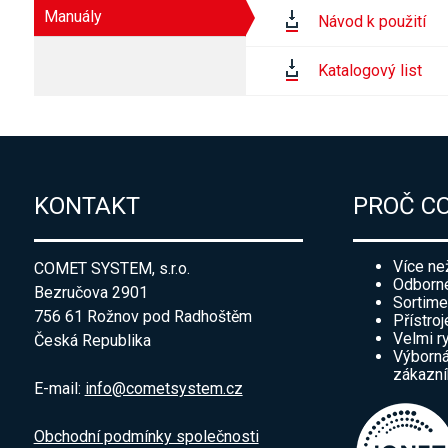
Manuály
Návod k použití
Katalogový list
KONTAKT
PROČ C
Více ne
COMET SYSTEM, s.r.o.
Odborné
Bezručova 2901
Sortime
756 61 Rožnov pod Radhoštěm
Přístroj
Velmi r
Česká Republika
Výborná
zákazn
E-mail:
info@cometsystem.cz
Obchodní podmínky společnosti