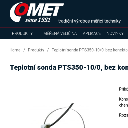
tradiční výrobce měřicí techniky
PRODUKTY
MĚŘENÁ VELIČINA
APLIKACE
NOVINKY
Home
Produkty
Teplotní sonda PTS350-10/0, bez konektor
Teplotní sonda PTS350-10/0, bez kon
Přílo
Kons
chem
Rozs