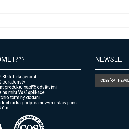
OMET???
NEWSLET
ž 30 let zkušeností
ODEBÍRAT NEWS
 poradenství
nt produktů napříč odvětvími
e na míru Vaší aplikace
ychlé termíny dodání
 technická podpora novým i stávajícím
íkům