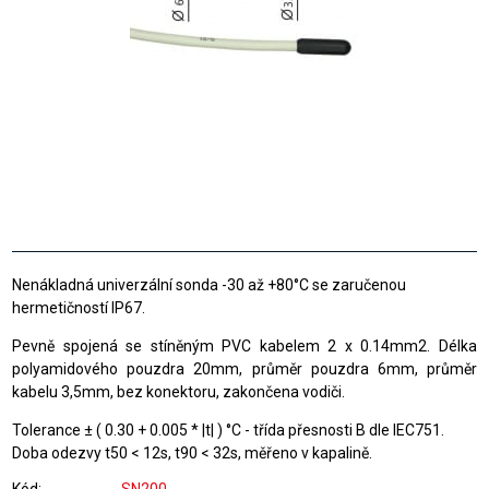
Nenákladná univerzální sonda -30 až +80°C se zaručenou
hermetičností IP67.
Pevně spojená se stíněným PVC kabelem 2 x 0.14mm2. Délka
polyamidového pouzdra 20mm, průměr pouzdra 6mm, průměr
kabelu 3,5mm, bez konektoru, zakončena vodiči.
Tolerance ± ( 0.30 + 0.005 * |t| ) °C - třída přesnosti B dle IEC751.
Doba odezvy t50 < 12s, t90 < 32s, měřeno v kapalině.