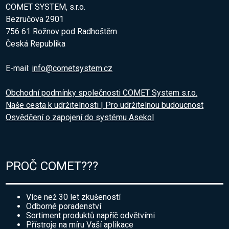
COMET SYSTEM, s.r.o.
Bezručova 2901
756 61 Rožnov pod Radhoštěm
Česká Republika
E-mail:
info@cometsystem.cz
Obchodní podmínky společnosti COMET System s.r.o.
Naše cesta k udržitelnosti | Pro udržitelnou budoucnost
Osvědčení o zapojení do systému Asekol
PROČ COMET???
Více než 30 let zkušeností
Odborné poradenství
Sortiment produktů napříč odvětvími
Přístroje na míru Vaší aplikace