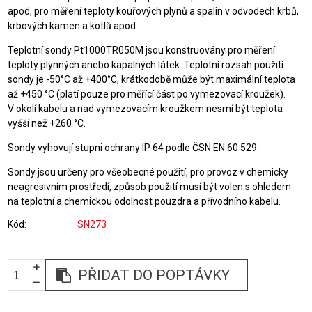
apod, pro měření teploty kouřových plynů a spalin v odvodech krbů,
krbových kamen a kotlů apod.
Teplotní sondy Pt1000TR050M jsou konstruovány pro měření
teploty plynných anebo kapalných látek. Teplotní rozsah použití
sondy je -50°C až +400°C, krátkodobě může být maximální teplota
až +450 °C (platí pouze pro měřící část po vymezovací kroužek).
V okolí kabelu a nad vymezovacím kroužkem nesmí být teplota
vyšší než +260 °C.
Sondy vyhovují stupni ochrany IP 64 podle ČSN EN 60 529.
Sondy jsou určeny pro všeobecné použití, pro provoz v chemicky
neagresivním prostředí, způsob použití musí být volen s ohledem
na teplotní a chemickou odolnost pouzdra a přívodního kabelu.
Kód
SN273
PŘIDAT DO POPTÁVKY