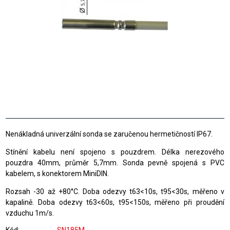
Nenákladná univerzální sonda se zaručenou hermetičností IP67.
Stínění kabelu není spojeno s pouzdrem. Délka nerezového
pouzdra 40mm, průměr 5,7mm. Sonda pevně spojená s PVC
kabelem, s konektorem MiniDIN.
Rozsah -30 až +80°C. Doba odezvy t63<10s, t95<30s, měřeno v
kapalině. Doba odezvy t63<60s, t95<150s, měřeno při proudění
vzduchu 1m/s.