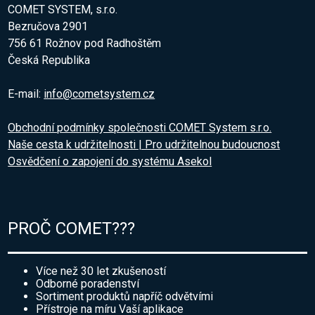
COMET SYSTEM, s.r.o.
Bezručova 2901
756 61 Rožnov pod Radhoštěm
Česká Republika
E-mail:
info@cometsystem.cz
Obchodní podmínky společnosti COMET System s.r.o.
Naše cesta k udržitelnosti | Pro udržitelnou budoucnost
Osvědčení o zapojení do systému Asekol
PROČ COMET???
Více než 30 let zkušeností
Odborné poradenství
Sortiment produktů napříč odvětvími
Přístroje na míru Vaší aplikace