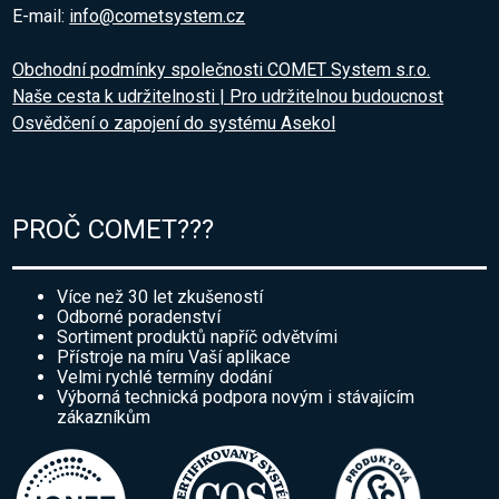
E-mail:
info@cometsystem.cz
Obchodní podmínky společnosti COMET System s.r.o.
Naše cesta k udržitelnosti | Pro udržitelnou budoucnost
Osvědčení o zapojení do systému Asekol
PROČ COMET???
Více než 30 let zkušeností
Odborné poradenství
Sortiment produktů napříč odvětvími
Přístroje na míru Vaší aplikace
Velmi rychlé termíny dodání
Výborná technická podpora novým i stávajícím
zákazníkům