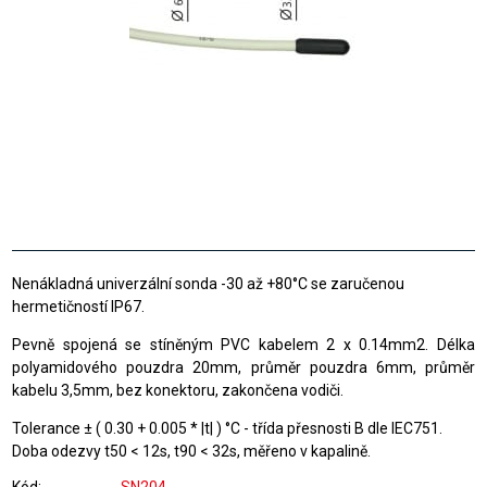
Nenákladná univerzální sonda -30 až +80°C se zaručenou
hermetičností IP67.
Pevně spojená se stíněným PVC kabelem 2 x 0.14mm2. Délka
polyamidového pouzdra 20mm, průměr pouzdra 6mm, průměr
kabelu 3,5mm, bez konektoru, zakončena vodiči.
Tolerance ± ( 0.30 + 0.005 * |t| ) °C - třída přesnosti B dle IEC751.
Doba odezvy t50 < 12s, t90 < 32s, měřeno v kapalině.