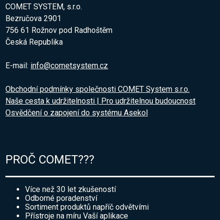
COMET SYSTEM, s.r.o.
Bezručova 2901
756 61 Rožnov pod Radhoštěm
Česká Republika
E-mail:
info@cometsystem.cz
Obchodní podmínky společnosti COMET System s.r.o.
Naše cesta k udržitelnosti | Pro udržitelnou budoucnost
Osvědčení o zapojení do systému Asekol
PROČ COMET???
Více než 30 let zkušeností
Odborné poradenství
Sortiment produktů napříč odvětvími
Přístroje na míru Vaší aplikace