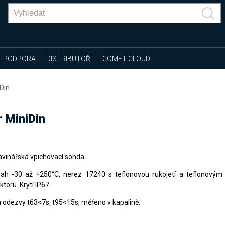
PODPORA
DISTRIBUTOŘI
COMET CLOUD
Din
 MiniDin
avinářská vpichovací sonda.
ah -30 až +250°C, nerez 17240 s teflonovou rukojetí a teflonovým
toru. Krytí IP67.
 odezvy t63<7s, t95<15s, měřeno v kapalině.