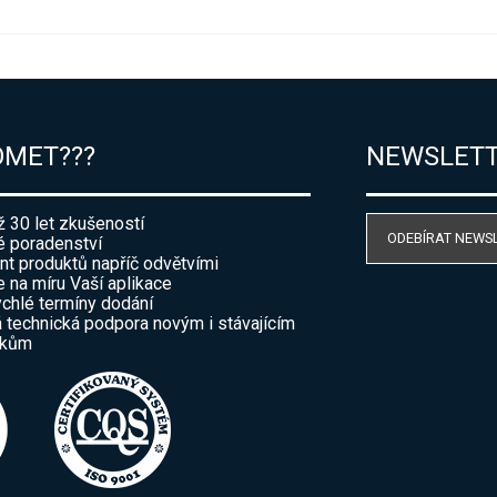
OMET???
NEWSLET
ž 30 let zkušeností
ODEBÍRAT NEWS
 poradenství
nt produktů napříč odvětvími
e na míru Vaší aplikace
ychlé termíny dodání
 technická podpora novým i stávajícím
íkům