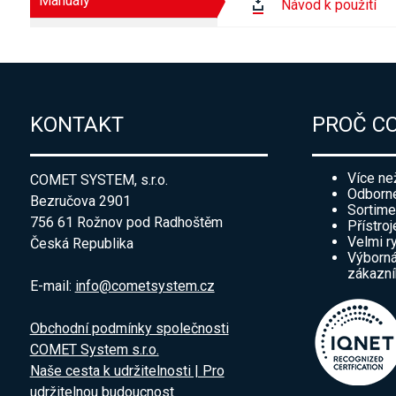
Manuály
Návod k použití
KONTAKT
PROČ C
Více ne
COMET SYSTEM, s.r.o.
Odborné
Bezručova 2901
Sortime
756 61 Rožnov pod Radhoštěm
Přístroj
Velmi r
Česká Republika
Výborná
zákazn
E-mail:
info@cometsystem.cz
Obchodní podmínky společnosti
COMET System s.r.o.
Naše cesta k udržitelnosti | Pro
udržitelnou budoucnost