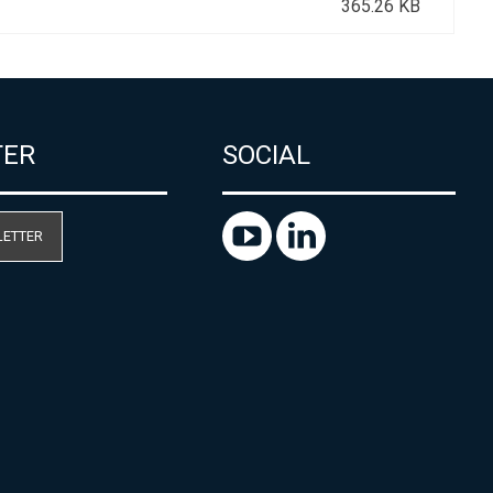
365.26 KB
TER
SOCIAL
LETTER