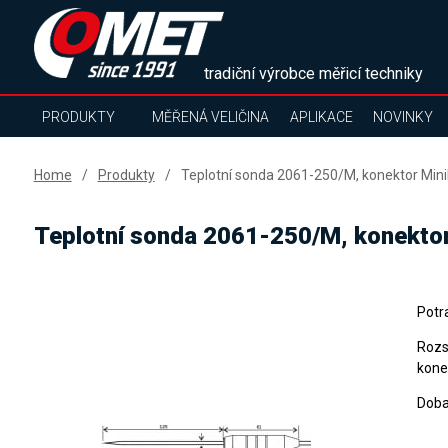
tradiční výrobce měřicí techniky
PRODUKTY
MĚŘENÁ VELIČINA
APLIKACE
NOVINKY
Home
Produkty
Teplotní sonda 2061-250/M, konektor Mini
Teplotní sonda 2061-250/M, konektor
Potr
Rozs
konek
Doba