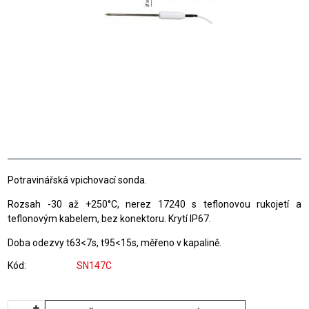
Potravinářská vpichovací sonda.
Rozsah -30 až +250°C, nerez 17240 s teflonovou rukojetí a
teflonovým kabelem, bez konektoru. Krytí IP67.
Doba odezvy t63<7s, t95<15s, měřeno v kapalině.
Kód
SN147C