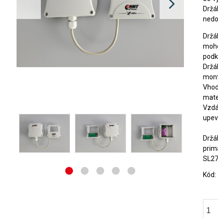
Držá
nedo
Držá
moho
podk
Držá
montá
Vhod
mate
Vzdá
upevn
Držá
prim
SL27
Kód