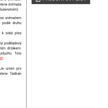
baterie snímače
slušenstvím).
u se snímačem
y podle druhu
i k sobě přes
lný podkladový
čním držákem.
vzduchu. Toto
00
.
 Je určen pro
terie Tadiran