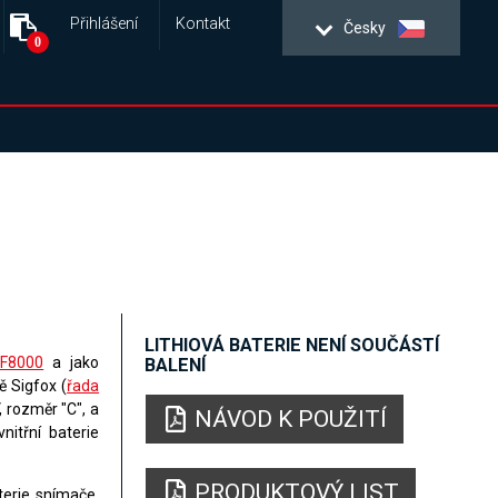
Přihlášení
Kontakt
Česky
0
LITHIOVÁ BATERIE NENÍ SOUČÁSTÍ
F8000
a jako
BALENÍ
ě Sigfox (
řada
, rozměr "C", a
NÁVOD K POUŽITÍ
nitřní baterie
PRODUKTOVÝ LIST
terie snímače.