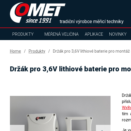
tradiční výrobce měřicí techniky
PRODUKTY
MĚŘENÁ VELIČINA
APLIKACE
NOVINKY
Home
Produkty
Držák pro 3,6V lithiové baterie pro mon
Držák pro 3,6V lithiové baterie pro
Držá
přís
Wx8
tím 
rozm
Je v