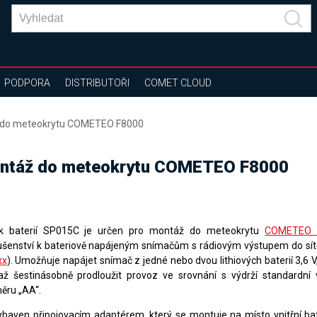
PODPORA
DISTRIBUTOŘI
COMET CLOUD
táž do meteokrytu COMETEO F8000
 montáž do meteokrytu COMETEO F8000
k baterií SP015C je určen pro montáž do meteokrytu
COMETEO 
lušenství k bateriově napájeným snímačům s rádiovým výstupem do sít
xx
). Umožňuje napájet snímač z jedné nebo dvou lithiových baterií 3,6 V
až šestinásobně prodloužit provoz ve srovnání s výdrží standardní v
ěru „AA“.
ybaven připojovacím adaptérem, který se montuje na místo vnitřní ba