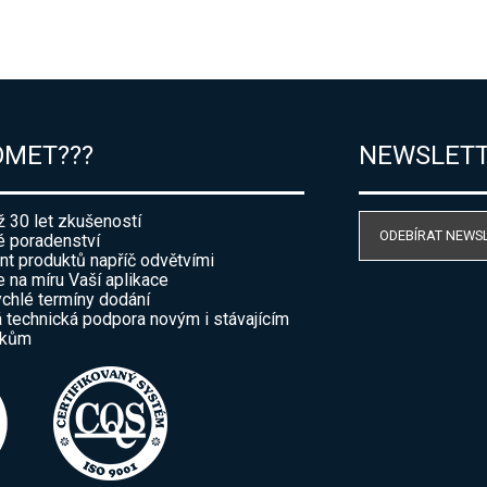
OMET???
NEWSLET
ž 30 let zkušeností
ODEBÍRAT NEWS
 poradenství
nt produktů napříč odvětvími
e na míru Vaší aplikace
ychlé termíny dodání
 technická podpora novým i stávajícím
íkům