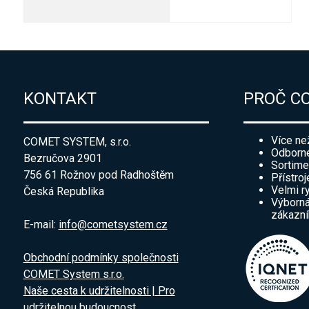
KONTAKT
PROČ C
Více ne
COMET SYSTEM, s.r.o.
Odborné
Bezručova 2901
Sortime
756 61 Rožnov pod Radhoštěm
Přístroj
Velmi r
Česká Republika
Výborná
zákazn
E-mail:
info@cometsystem.cz
Obchodní podmínky společnosti
COMET System s.r.o.
Naše cesta k udržitelnosti | Pro
udržitelnou budoucnost