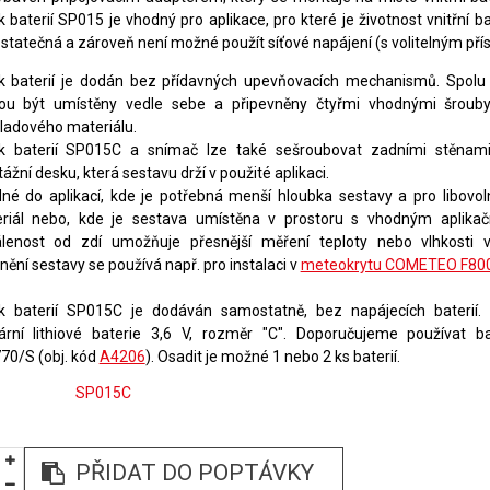
k baterií SP015 je vhodný pro aplikace, pro které je životnost vnitřní 
statečná a zároveň není možné použít síťové napájení (s volitelným pří
k baterií je dodán bez přídavných upevňovacích mechanismů. Spol
u být umístěny vedle sebe a připevněny čtyřmi vhodnými šroub
ladového materiálu.
k baterií SP015C a snímač lze také sešroubovat zadními stěnam
žní desku, která sestavu drží v použité aplikaci.
né do aplikací, kde je potřebná menší hloubka sestavy a pro libovo
riál nebo, kde je sestava umístěna v prostoru s vhodným aplika
lenost od zdí umožňuje přesnější měření teploty nebo vlhkosti 
ění sestavy se používá např. pro instalaci v
meteokrytu COMETEO F80
k baterií SP015C je dodáván samostatně, bez napájecích baterií.
ární lithiové baterie 3,6 V, rozměr "C". Doporučujeme používat ba
70/S (obj. kód
A4206
). Osadit je možné 1 nebo 2 ks baterií.
SP015C
PŘIDAT DO POPTÁVKY