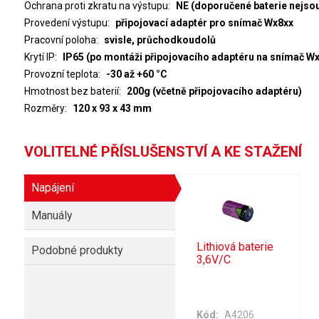
Ochrana proti zkratu na výstupu
NE (doporučené baterie nejsou
Provedení výstupu
připojovací adaptér pro snímač Wx8xx
Pracovní poloha
svisle, průchodkoudolů
Krytí IP
IP65 (po montáži připojovacího adaptéru na snímač Wx
Provozní teplota
-30 až +60 °C
Hmotnost bez baterií
200g (včetně připojovacího adaptéru)
Rozměry
120 x 93 x 43 mm
VOLITELNÉ PŘÍSLUŠENSTVÍ A KE STAŽENÍ
Napájení
Manuály
Lithiová baterie
Podobné produkty
3,6V/C
Kód
A4206