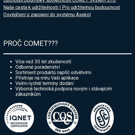
Obchodní podmínky společnosti COMET System s.r.o.
Naše cesta k udržitelnosti | Pro udržitelnou budoucnost
Osvědčení o zapojení do systému Asekol
PROČ COMET???
Více než 30 let zkušeností
Odborné poradenství
Sortiment produktů napříč odvětvími
Přístroje na míru Vaší aplikace
Velmi rychlé termíny dodání
Výborná technická podpora novým i stávajícím
zákazníkům