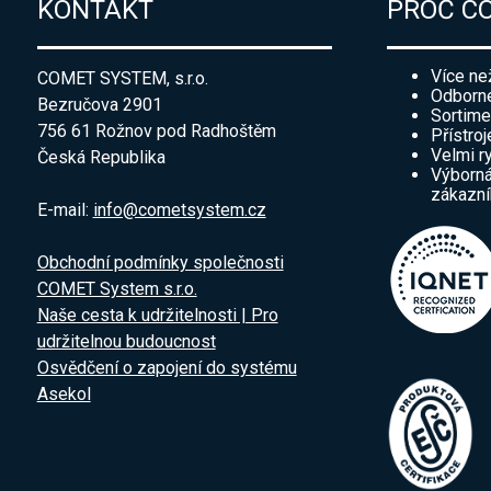
KONTAKT
PROČ C
Více ne
COMET SYSTEM, s.r.o.
Odborné
Bezručova 2901
Sortime
756 61 Rožnov pod Radhoštěm
Přístroj
Velmi r
Česká Republika
Výborná
zákazn
E-mail:
info@cometsystem.cz
Obchodní podmínky společnosti
COMET System s.r.o.
Naše cesta k udržitelnosti | Pro
udržitelnou budoucnost
Osvědčení o zapojení do systému
Asekol