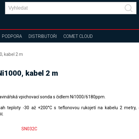
PODPORA
DISTRIBUTOŘI
COMET CLOUD
0, kabel 2 m
Ni1000, kabel 2 m
avinářská vpichovací sonda s čidlem Ni1000/6180ppm.
ah teploty -30 až +200°C s teflonovou rukojetí na kabelu 2 metry,
H.
SN032C