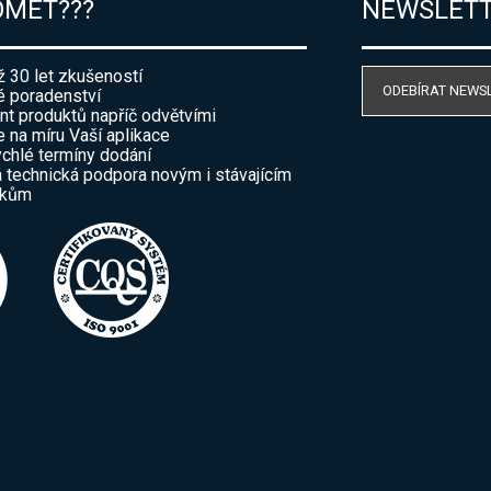
OMET???
NEWSLET
ž 30 let zkušeností
ODEBÍRAT NEWS
 poradenství
nt produktů napříč odvětvími
e na míru Vaší aplikace
ychlé termíny dodání
 technická podpora novým i stávajícím
íkům