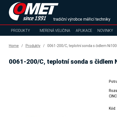
tradiční výrobce měřicí techniky
PRODUKTY
MĚŘENÁ VELIČINA
APLIKACE
NOVINKY
Home
Produkty
0061-200/C, teplotní sonda s čidlem Ni100
0061-200/C, teplotní sonda s čidlem 
Potr
Rozs
CINC
Kód