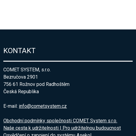
KONTAKT
COMET SYSTEM, s.r.o.
Bezručova 2901
756 61 Rožnov pod Radhoštěm
Česká Republika
E-mail:
info@cometsystem.cz
Obchodní podmínky společnosti COMET System s.r.o.
Naše cesta k udržitelnosti | Pro udržitelnou budoucnost
Osvědčení o zapojení do systému Asekol