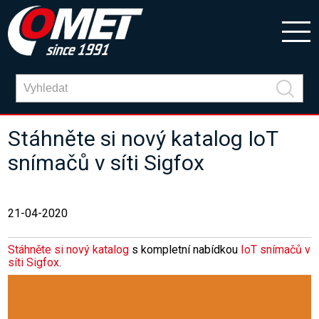
Stáhněte si nový katalog IoT
snímačů v síti Sigfox
21-04-2020
Stáhněte si nový katalog
s kompletní nabídkou
IoT snímačů v
síti Sigfox
.