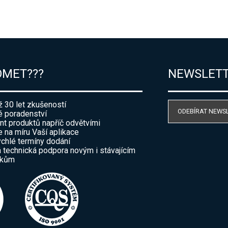
OMET???
NEWSLET
ž 30 let zkušeností
ODEBÍRAT NEWS
 poradenství
nt produktů napříč odvětvími
e na míru Vaší aplikace
ychlé termíny dodání
 technická podpora novým i stávajícím
íkům