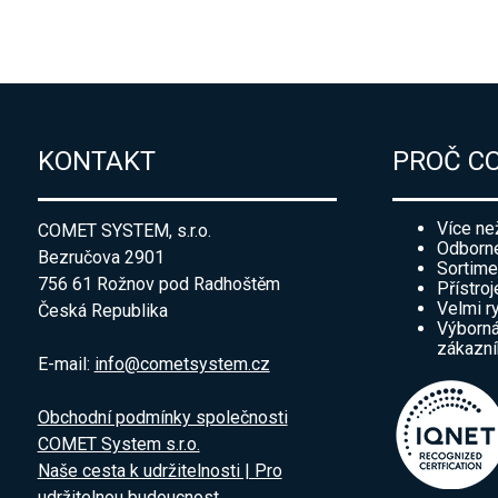
KONTAKT
PROČ C
Více ne
COMET SYSTEM, s.r.o.
Odborné
Bezručova 2901
Sortime
756 61 Rožnov pod Radhoštěm
Přístroj
Velmi r
Česká Republika
Výborná
zákazn
E-mail:
info@cometsystem.cz
Obchodní podmínky společnosti
COMET System s.r.o.
Naše cesta k udržitelnosti | Pro
udržitelnou budoucnost