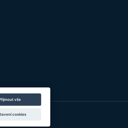
Přijmout vše
tavení cookies
o