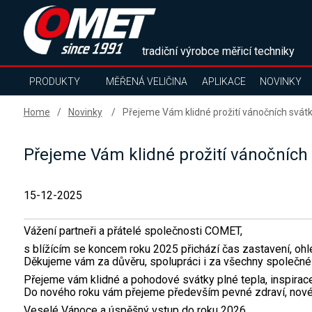
tradiční výrobce měřicí techniky
PRODUKTY
MĚŘENÁ VELIČINA
APLIKACE
NOVINKY
Home
Novinky
Přejeme Vám klidné prožití vánočních svát
Přejeme Vám klidné prožití vánočních
15-12-2025
Vážení partneři a přátelé společnosti COMET,
s blížícím se koncem roku 2025 přichází čas zastavení, ohl
Děkujeme vám za důvěru, spolupráci i za všechny společné 
Přejeme vám klidné a pohodové svátky plné tepla, inspirace 
Do nového roku vám přejeme především pevné zdraví, nové 
Veselé Vánoce a úspěšný vstup do roku 2026.