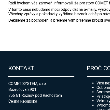
Rádi bychom vás zároveň informovali, že prostory COMET b
V tomto čase nebudeme moci odpovídat na e-maily, vyřizov
Všechny zprávy a požadavky vyřídíme bezodkladně po návr
Děkujeme za pochopení a přejeme vám příjemné prožití svá
KONTAKT
PROČ C
Více ne
COMET SYSTEM, s.r.o.
Odborné
Bezručova 2901
Sortime
756 61 Rožnov pod Radhoštěm
Přístroj
Velmi r
Česká Republika
Výborná
zákazn