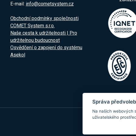
E-mail:
info@cometsystem.cz
Obchodní podmínky společnosti
COMET System s.r.o.
Naše cesta k udržitelnosti | Pro
udržitelnou budoucnost
Osvědčení o zapojení do systému
Asekol
Správa předvoleb
Na našich webových s
uživatelského prostřed