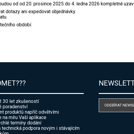
udou od od 20. prosince 2025 do 4. ledna 2026 kompletně uzav
at dotazy ani expedovat objednávky.
atu.
tečního období.
OMET???
NEWSLET
ž 30 let zkušeností
ODEBÍRAT NEWS
 poradenství
nt produktů napříč odvětvími
e na míru Vaší aplikace
ychlé termíny dodání
 technická podpora novým i stávajícím
íkům