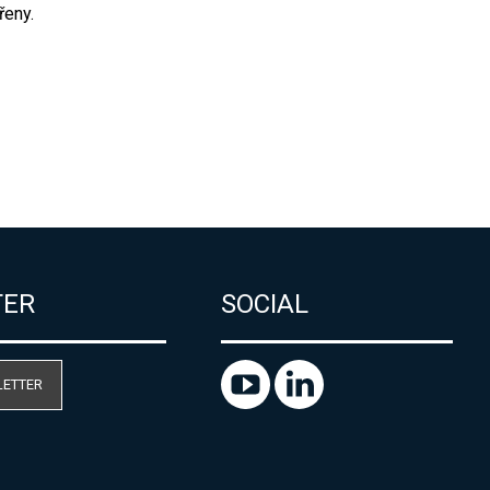
řeny.
TER
SOCIAL
LETTER