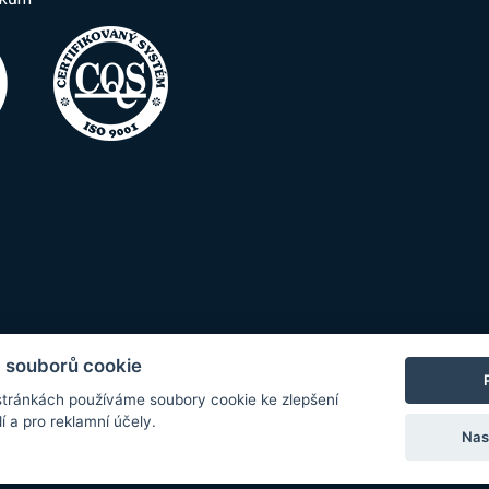
 souborů cookie
tránkách používáme soubory cookie ke zlepšení
í a pro reklamní účely.
Nas
© Copyright 2026 COMET SYSTEM, s.r.o. | Webdesign by
Spanec